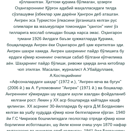
кўлланилган. Ҳаттоки қурама бўлмаган, ҳозирги
Оҳангароннинг Қўрғон адабий маҳалласидаги тилда
сўзлашувчи ўзбеклар ҳам дарёни Ҳангрон деб аташган.
Ангрен эса Туркистон ўлкасини ўрганишга келган рус
олимлари ва маъмурлари томонидан "ҳангон" нинг ўз
тилларига мослаб олишдан бошқа нарса эмас. Оҳангарон
тумани 1926 йилдаги баъзи ҳужжатларда Қурама,
бошқаларида Ангрен ёки Оҳангарон деб ҳам юритилган эди.
Ангрен шахри хакида. Ангрен шахрининг пайдо бўлишига бу
ердаги кўмир конининг очилиши сабаб бўлгани кўпчиликка
аён. Шаҳарнинг пайдо бўлиши, ривожи ҳақида анча китоблар
чоп этилган. Масалан, журналист А.Убайдуллаев,
А.Костецкийнинг
«Aфсоналардаги шаҳар" (1972 и.), "Ангрен-кеча ва бугун"
(2006 й.) ва А. Ғуломовнинг "Ангрен" (1971 й.) ва бошкалар.
Ангреннинг кўмиридан шу ердаги аҳоли азалдан фойдаланиб
келгани рост. Лекин у ХX аср бошларида кайтадан кашф
қилинган. XX асрнинг 30-йилларида бу ерга Д.М.Богданович
келган ва ушбу худудда кўмир кони белгиларини кўрган. 1940
йи Г.С Чикризов бошчилигидаги геологлар отряди кўмир кони
борлигини исботлашгач, шу йили конни очиш учун 1870 нафар
мутахассис ва ишчилар етиб келишган. 1941 йил Богданович