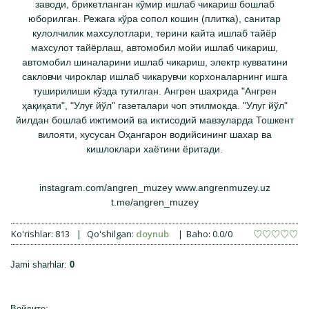
заводи, брикетланган кўмир ишлаб чикариш бошлаб
юборилган. Режага кўра сопол кошин (плитка), санитар
кулолчилик махсулотлари, терини кайта ишлаб тайёр
махсулот тайёрлаш, автомобил мойи ишлаб чикариш,
автомобил шиналарини ишлаб чикариш, электр кувватини
сакловчи чироклар ишлаб чикарувчи корхоналарнинг ишга
туширилиши кўзда тутилган. Ангрен шахрида "Ангрен
ҳақиқати", "Улуғ йўл" газеталари чоп этилмокда. "Улуг йўл"
йилдан бошлаб ижтимоий ва иктисодий мавзуларда Тошкент
вилояти, хусусан Оҳангарон водийсининг шахар ва
кишлоклари хаётини ёритади.
instagram.com/angren_muzey www.angrenmuzey.uz
t.me/angren_muzey
Ko'rishlar
:
813
|
Qo'shilgan
:
doynub
|
Baho
:
0.0
/
0
Jami sharhlar
:
0
Войдите: