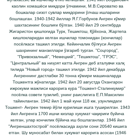
каолин хомашёси микдори ўлчамини, М.В.Сироватко ва
бошкалар сизот сувлар микдорини ўлчаш ишларини
бошлашган. 1940-1942 йиллар Я.Г.Горбунов Ангрен кўмир
шахтасининг бошлиғи бўлган. 1940 йил 29 сентябрда
Жигаристон қишлоғида Турк, Тешиктош, Қўйхона, Жартепа
кишлокларидан келган ишчилар томонидан (кончилар)
посёлкаси ташкил этилди. Кейинчалик бўлғуси Ангрен
шахрининг манзиллари ўзгариб турган. "Соцгород",
"Привокзалный", "Немецкий", "Тешиктош", "ГРЭС",
"Центральный" ва ниҳоят катта Ангрен деб аталувчи халқ
тилида "Новый город» ташкил этилди. 1942 йил декабрда
Ангреннинг дастлабки 30 тонна кўмири машиналарда
Тошкентга жўнатилди. 1942 йил 20 августда Охангарон
ижрокуми мажлиси карорига кура "Тошкент-Сталинкумир"
посёлка совети тузилиб, унинг раислигига Е.П.Максилин
тайинланган. 1942 йил 1 май куни 118 км, узунликдаги
Тошкент- Ангрен темир йўли курилиши ишга туширилган. 1943
йил Ангренга 1700 ишчи кизлар хукумат чақириғи буйича
келган, улар кончилик бўйича иш бошлаганлар. 1946 йил
"Ангреншахтострой" посёлкасида аҳоли сони 20540 кишига
етган. Шу муносабат билан хукумат карорига асосан (1946