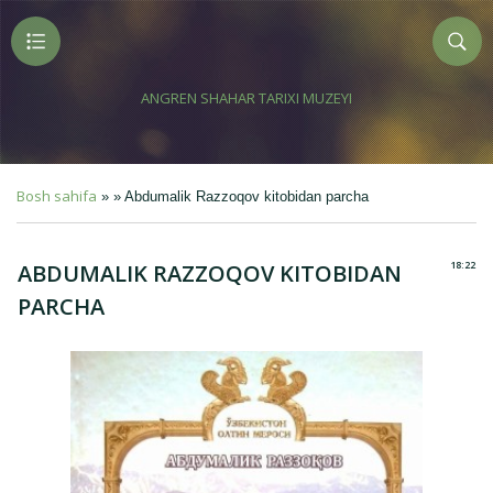
ANGREN SHAHAR TARIXI MUZEYI
Bosh sahifa
» » Abdumalik Razzoqov kitobidan parcha
18:22
ABDUMALIK RAZZOQOV KITOBIDAN
PARCHA