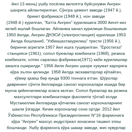
йил 13 июнь) ушбу посёлка вилоятга буйсунувчи Ангрен
шахрига айлантирилган. Сўнгра цемент заводи (1947 й.),
брикет фабрикаси (1948 й.), нон заводи
(1948 й.) курилган, "Катта Ангрен" курилишига 3000 йигит-киз
келиб ишлай бошлаган. Айланма канал курилиши бошланиши
1950 йилда, Ангрен ДНЭСИ (электростанция) курилиши 1953
йилда бошланиб, "Узбекшахтакурилиш" трести (1956 й.),
биринчи агрегати 1957 йил ишга туширилган. "Еростигаз"
станцияси (1961), сопол буюмлар комбинати (1968), резина
комбинати, олтин саралаш фабрикаси(1971) каби курилишлар
амалга оширилди." 1956 йили Ангрен шахри хукумат карорига
кўра эълон қилинди. 1958 йилда экскаваторлар кўпайгач,
кўмир қазиш бир кунда 9300 тоннага етган. Шӱролар
даврининг сўнгги йилларида саноат корхоналари ишида бир
мунча қийинчиликлар юзага келган. Сопол буюмлар ва резина
махсулотлари комбинатлари фаолияти тӳхтаб колди.
Мустакиллик йилларида кўпчилик саноат корхоналарнинг
шакли ўзгарди. Кичик корхоналар сони ортди. 2012 йил
Ўзбекистон Республикаси Президентининг N°16 фармонига
кўра "Ангрен" махсус индустриал зонасини ташкил этиш
бошланди. Ушбу фармонга кўра шакар заводи, мис кувурлар