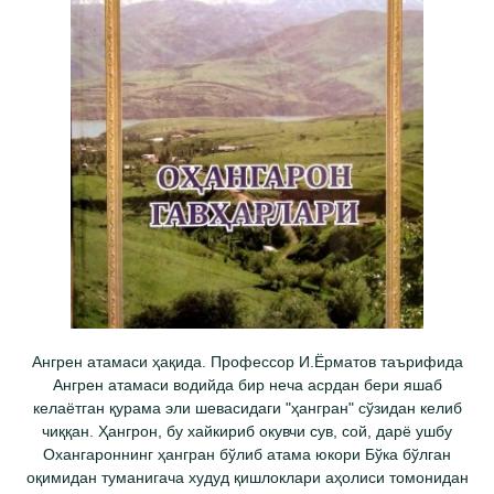
Ангрен атамаси ҳақида. Профессор И.Ёрматов таърифида
Ангрен атамаси водийда бир неча асрдан бери яшаб
келаётган қурама эли шевасидаги "ҳангран" сўзидан келиб
чиққан. Ҳангрон, бу хайкириб окувчи сув, сой, дарё ушбу
Охангароннинг ҳангран бўлиб атама юкори Бўка бўлган
оқимидан туманигача худуд қишлоклари аҳолиси томонидан