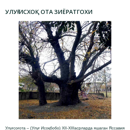
УЛУҒ ИСХОҚ ОТА ЗИЁРАТГОХИ
Улуғсоғота – (Улуғ Исоқбобо) XII-XIIIасрларда яшаган Яссавия