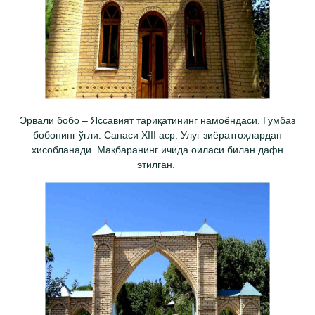
Эрвали бобо – Яссавият тариқатининг намоёндаси. Гумбаз
бобонинг ўғли. Санаси XIII аср. Улуғ зиёратгоҳлардан
хисобланади. Мақбаранинг ичида оиласи билан дафн
этилган.