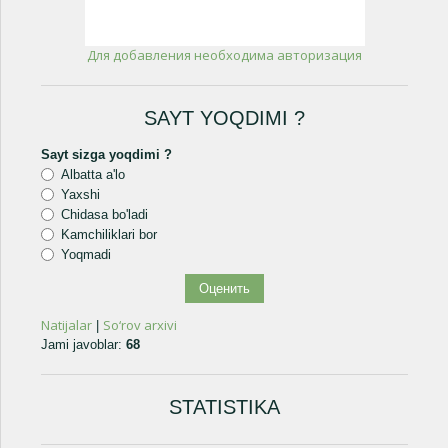
Для добавления необходима авторизация
SAYT YOQDIMI ?
Sayt sizga yoqdimi ?
Albatta a'lo
Yaxshi
Chidasa bo'ladi
Kamchiliklari bor
Yoqmadi
Natijalar
So‘rov arxivi
|
Jami javoblar:
68
STATISTIKA