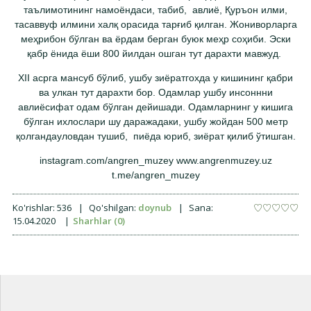
таълимотининг намоёндаси, табиб, авлиё, Қуръон илми,
тасаввуф илмини халқ орасида тарғиб қилган. Жониворларга
меҳрибон бўлган ва ёрдам берган буюк меҳр соҳиби. Эски
қабр ёнида ёши 800 йилдан ошган тут дарахти мавжуд.
XII асрга мансуб бўлиб, ушбу зиёратгохда у кишининг қабри
ва улкан тут дарахти бор. Одамлар ушбу инсоннни
авлиёсифат одам бўлган дейишади. Одамларнинг у кишига
бўлган ихлослари шу даражадаки, ушбу жойдан 500 метр
қолгандауловдан тушиб, пиёда юриб, зиёрат қилиб ўтишган.
instagram.com/angren_muzey www.angrenmuzey.uz
t.me/angren_muzey
Ko'rishlar:
536
|
Qo'shilgan:
doynub
|
Sana:
15.04.2020
|
Sharhlar (0)