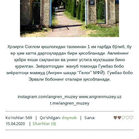
Ҳозирги Соғлом қишлоғидан тахминан 1 км ғарбда бўлиб, бу
ер ҳам катта даргоҳлардан бири ҳисобланади. Авлиёнинг
қабри яхши сақланган ва унинг устига муҳташам бино
қурилган. Зиёратгоҳдан жануб томонда Гумбаз бобо
зиёратгоҳи мавжуд (Ангрен шаҳар “Гелог” МФЙ). Гумбаз бобо
Эрвали бобонинг оталари ҳисобланади.
instagram.com/angren_muzey www.angrenmuzey.uz
t.me/angren_muzey
Ko'rishlar:
569
|
Qo'shilgan:
doynub
|
Sana:
15.04.2020
|
Sharhlar (0)