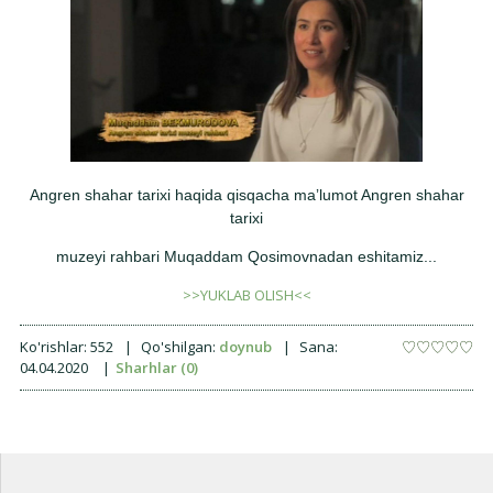
Angren shahar tarixi haqida qisqacha maʼlumot Angren shahar
tarixi
muzeyi rahbari Muqaddam Qosimovnadan eshitamiz...
>>YUKLAB OLISH<<
Ko'rishlar:
552
|
Qo'shilgan:
doynub
|
Sana:
04.04.2020
|
Sharhlar (0)