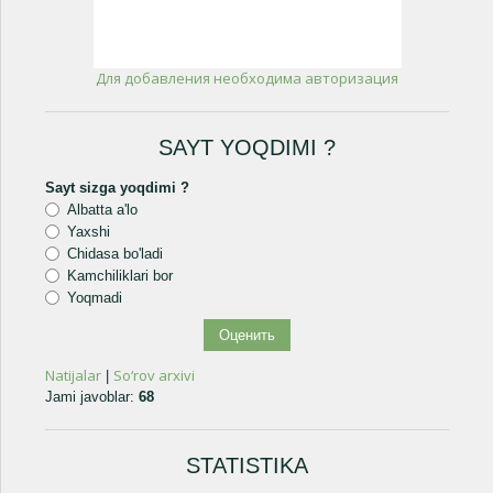
Для добавления необходима авторизация
SAYT YOQDIMI ?
Sayt sizga yoqdimi ?
Albatta a'lo
Yaxshi
Chidasa bo'ladi
Kamchiliklari bor
Yoqmadi
Natijalar
So‘rov arxivi
|
Jami javoblar:
68
STATISTIKA