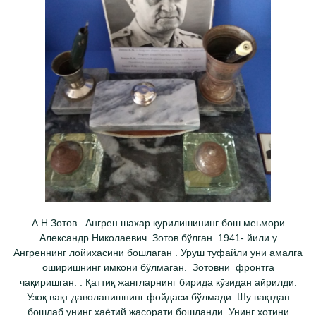
А.Н.Зотов. Ангрен шахар қурилишининг бош меьмори
Александр Николаевич Зотов бўлган. 1941- йили у
Ангреннинг лойихасини бошлаган . Уруш туфайли уни амалга
оширишнинг имкони бўлмаган. Зотовни фронтга
чақиришган. . Қаттиқ жангларнинг бирида кўзидан айрилди.
Узоқ вақт даволанишнинг фойдаси бўлмади. Шу вақтдан
бошлаб унинг хаётий жасорати бошланди. Унинг хотини