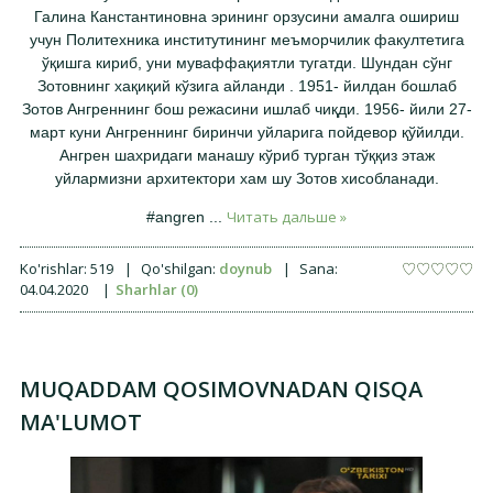
Галина Канстантиновна эрининг орзусини амалга ошириш
учун Политехника институтининг меъморчилик факултетига
ўқишга кириб, уни муваффақиятли тугатди. Шундан сўнг
Зотовнинг хақиқий кўзига айланди . 1951- йилдан бошлаб
Зотов Ангреннинг бош режасини ишлаб чиқди. 1956- йили 27-
март куни Ангреннинг биринчи уйларига пойдевор қўйилди.
Ангрен шахридаги манашу кўриб турган тўққиз этаж
уйлармизни архитектори хам шу Зотов хисобланади.
Читать дальше »
#angren
...
Ko'rishlar:
519
|
Qo'shilgan:
doynub
|
Sana:
04.04.2020
|
Sharhlar (0)
MUQADDAM QOSIMOVNADAN QISQA
MA'LUMOT