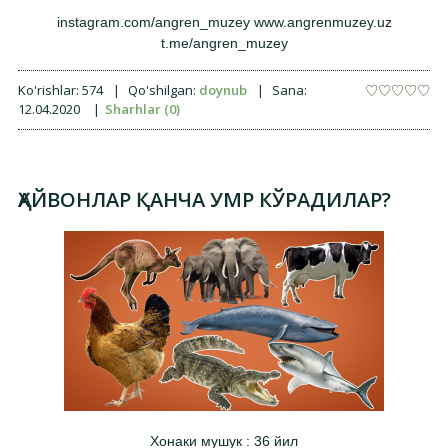
instagram.com/angren_muzey www.angrenmuzey.uz
t.me/angren_muzey
Ko'rishlar:
574
|
Qo'shilgan:
doynub
|
Sana:
12.04.2020
|
Sharhlar (0)
ҲАЙВОНЛАР ҚАНЧА УМР КЎРАДИЛАР?
Хонаки мушук : 36 йил