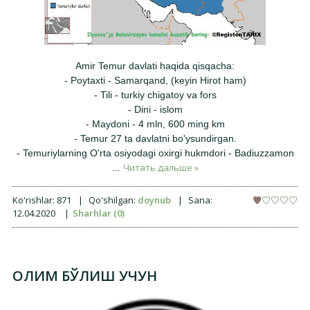
Amir Temur davlati haqida qisqacha:
- Poytaxti - Samarqand, (keyin Hirot ham)
- Tili - turkiy chigatoy va fors
- Dini - islom
- Maydoni - 4 mln, 600 ming km
- Temur 27 ta davlatni bo'ysundirgan.
- Temuriylarning O'rta osiyodagi oxirgi hukmdori - Badiuzzamon
Читать дальше »
...
Ko'rishlar:
871
|
Qo'shilgan:
doynub
|
Sana:
12.04.2020
|
Sharhlar (0)
ОЛИМ БЎЛИШ УЧУН