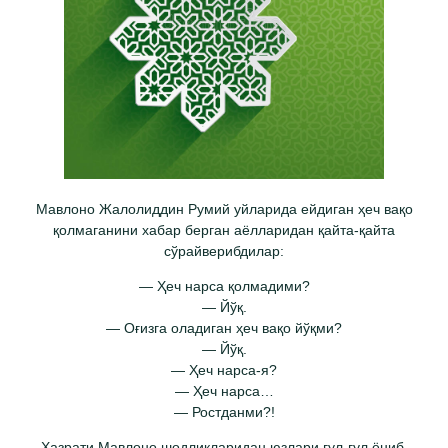
Мавлоно Жалолиддин Румий уйларида ейдиган ҳеч вақо
қолмаганини хабар берган аёлларидан қайта-қайта
сўрайверибдилар:
— Ҳеч нарса қолмадими?
— Йўқ.
— Оғизга оладиган ҳеч вақо йўқми?
— Йўқ.
— Ҳеч нарса-я?
— Ҳеч нарса…
— Ростданми?!
Ҳазрати Мавлоно шодликларидан юзлари гул-гул ёниб,