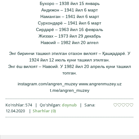
Бухоро – 1938 йил 15 январь
Андижон – 1941 йил 6 март
Наманган – 1941 йил 6 март
Сурхондарё – 1941 йил 6 март
Сирдарё – 1963 йил 16 февраль
Жиззах – 1973 йил 29 декабрь
Навоий – 1982 йил 20 апreл
Энг биринчи ташкил этилган отахон вилоят – Қашқадарё. У
1924 йил 12 июль куни ташкил этилган.
Энг ёш вилоят – Навоий. У 1982 йил 20 апрель куни ташкил
топган.
instagram.com/angren_muzey www.angrenmuzey.uz
t.me/angren_muzey
Ko'rishlar:
574
|
Qo'shilgan:
doynub
|
Sana:
12.04.2020
|
Sharhlar (0)