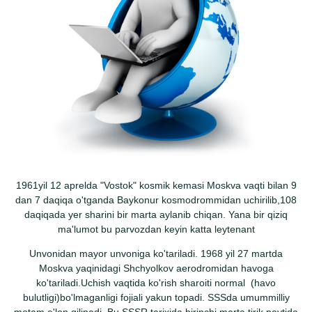
1961yil 12 aprelda "Vostok" kosmik kemasi Moskva vaqti bilan 9
dan 7 daqiqa o'tganda Baykonur kosmodrommidan uchirilib,108
daqiqada yer sharini bir marta aylanib chiqan. Yana bir qiziq
ma'lumot bu parvozdan keyin katta leytenant
Unvonidan mayor unvoniga ko'tariladi. 1968 yil 27 martda
Moskva yaqinidagi Shchyolkov aerodromidan havoga
ko'tariladi.Uchish vaqtida ko'rish sharoiti normal (havo
bulutligi)bo'lmaganligi fojiali yakun topadi. SSSda umummilliy