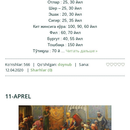
Отлар : 25, 30 йил
Шер – 25, 30 йил
Эшак : 20, 30 йил
Сигир: 25, 35 йил
Кит жинсига кўра: 100, 90, 60 йил
Фил : 60, 70 йил
Бургут : 40, 55 йил
Тошбақа : 150 йил
Читать дальше »
Тўтиқуш : 70 й
...
Ko'rishlar:
566
|
Qo'shilgan:
doynub
|
Sana:
12.04.2020
|
Sharhlar (0)
11-APREL