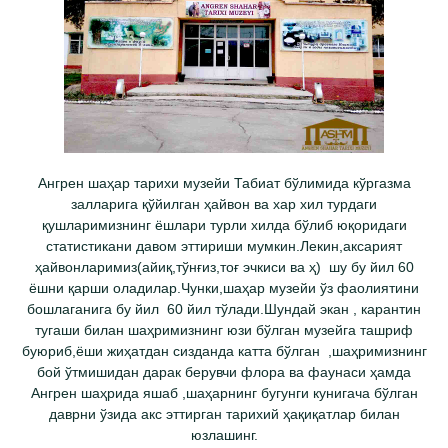
Ангрен шаҳар тарихи музейи Табиат бўлимида кўргазма
залларига қўйилган ҳайвон ва хар хил турдаги
қушларимизнинг ёшлари турли хилда бўлиб юқоридаги
статистикани давом эттириши мумкин.Лекин,аксарият
ҳайвонларимиз(айиқ,тўнғиз,тоғ эчкиси ва ҳ) шу бу йил 60
ёшни қарши оладилар.Чунки,шаҳар музейи ўз фаолиятини
бошлаганига бу йил 60 йил тўлади.Шундай экан , карантин
тугаши билан шаҳримизнинг юзи бўлган музейга ташриф
буюриб,ёши жиҳатдан сизданда катта бўлган ,шаҳримизнинг
бой ўтмишидан дарак берувчи флора ва фаунаси ҳамда
Ангрен шаҳрида яшаб ,шаҳарнинг бугунги кунигача бўлган
даврни ўзида акс эттирган тарихий ҳақиқатлар билан
юзлашинг.