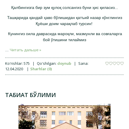
Қалбингизга бир зум қулоқ солсангиз буни ҳис қиласиз...
Ташқарида қандай ҳаво бўлишидан қатъий назар кўнглингиз
Қуёши доим чарақлаб турсин!
Кунингиз оила даврасида мароқли, мазмунли ва совғаларга
бой ўтишини тилаймиз
Читать дальше »
...
Ko'rishlar:
575
|
Qo'shilgan:
doynub
|
Sana:
12.04.2020
|
Sharhlar (0)
ТАБИАТ БЎЛИМИ