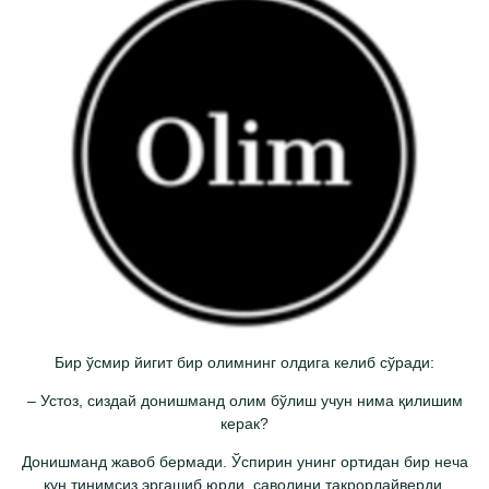
Бир ўсмир йигит бир олимнинг олдига келиб сўради:
– Устоз, сиздай донишманд олим бўлиш учун нима қилишим
керак?
Донишманд жавоб бермади. Ўспирин унинг ортидан бир неча
кун тинимсиз эргашиб юрди, саволини такрорлайверди.