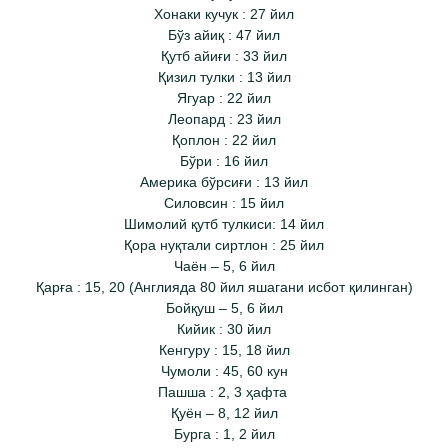
Хонаки кучук : 27 йил
Бўз айиқ : 47 йил
Қутб айиғи : 33 йил
Қизил тулки : 13 йил
Ягуар : 22 йил
Леопард : 23 йил
Қоплон : 22 йил
Бўри : 16 йил
Америка бўрсиғи : 13 йил
Силовсин : 15 йил
Шимолий қутб тулкиси: 14 йил
Қора нуқтали сиртлон : 25 йил
Чаён – 5, 6 йил
Қарға : 15, 20 (Англияда 80 йил яшагани исбот қилинган)
Бойқуш – 5, 6 йил
Кийик : 30 йил
Кенгуру : 15, 18 йил
Чумоли : 45, 60 кун
Пашша : 2, 3 ҳафта
Қуён – 8, 12 йил
Бурга : 1, 2 йил