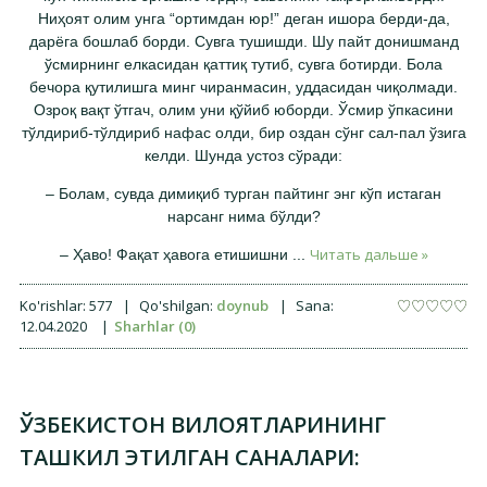
Ниҳоят олим унга “ортимдан юр!” деган ишора берди-да,
дарёга бошлаб борди. Сувга тушишди. Шу пайт донишманд
ўсмирнинг елкасидан қаттиқ тутиб, сувга ботирди. Бола
бечора қутилишга минг чиранмасин, уддасидан чиқолмади.
Озроқ вақт ўтгач, олим уни қўйиб юборди. Ўсмир ўпкасини
тўлдириб-тўлдириб нафас олди, бир оздан сўнг сал-пал ўзига
келди. Шунда устоз сўради:
– Болам, сувда димиқиб турган пайтинг энг кўп истаган
нарсанг нима бўлди?
Читать дальше »
– Ҳаво! Фақат ҳавога етишишни
...
Ko'rishlar:
577
|
Qo'shilgan:
doynub
|
Sana:
12.04.2020
|
Sharhlar (0)
ЎЗБЕКИСТОН ВИЛОЯТЛАРИНИНГ
ТАШКИЛ ЭТИЛГАН САНАЛАРИ: