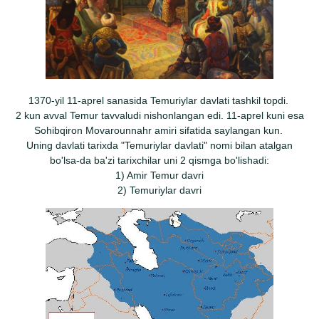
1370-yil 11-aprel sanasida Temuriylar davlati tashkil topdi.
2 kun avval Temur tavvaludi nishonlangan edi. 11-aprel kuni esa
Sohibqiron Movarounnahr amiri sifatida saylangan kun.
Uning davlati tarixda "Temuriylar davlati" nomi bilan atalgan
bo'lsa-da ba'zi tarixchilar uni 2 qismga bo'lishadi:
1) Amir Temur davri
2) Temuriylar davri