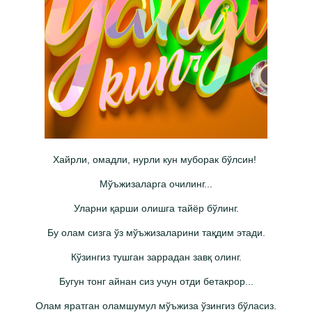
Хайрли, омадли, нурли кун муборак бўлсин!
Мўъжизаларга очилинг...
Уларни қарши олишга тайёр бўлинг.
Бу олам сизга ўз мўъжизаларини тақдим этади.
Кўзингиз тушган заррадан завқ олинг.
️Бугун тонг айнан сиз учун отди бетакрор...
Олам яратган оламшумул мўъжиза ўзингиз бўласиз.