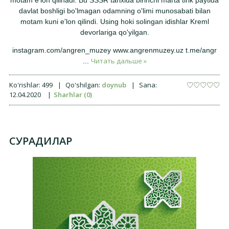
motam e'lon qilinadi. Bu SSSR tarixida birinchi marta tirik paytida
davlat boshligi bo'lmagan odamning o'limi munosabati bilan
motam kuni e'lon qilindi. Using hoki solingan idishlar Kreml
devorlariga qo'yilgan.
instagram.com/angren_muzey www.angrenmuzey.uz t.me/angr
Читать дальше »
...
Ko'rishlar:
499
|
Qo'shilgan:
doynub
|
Sana:
12.04.2020
|
Sharhlar (0)
СУРАДИЛАР