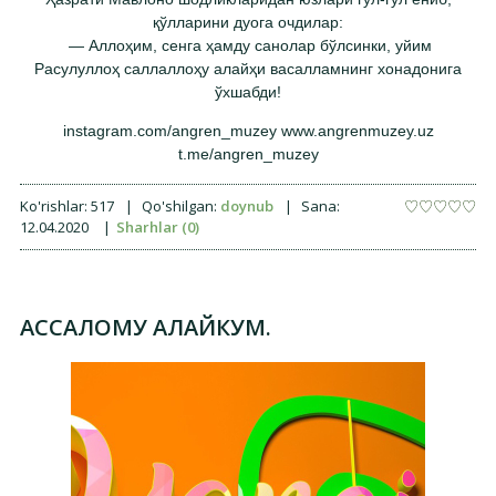
қўлларини дуога очдилар:
— Аллоҳим, сенга ҳамду санолар бўлсинки, уйим
Расулуллоҳ саллаллоҳу алайҳи васалламнинг хонадонига
ўхшабди!
instagram.com/angren_muzey www.angrenmuzey.uz
t.me/angren_muzey
Ko'rishlar:
517
|
Qo'shilgan:
doynub
|
Sana:
12.04.2020
|
Sharhlar (0)
АССАЛОМУ АЛАЙКУМ.