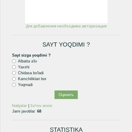
Для добавления необходима авторизация
SAYT YOQDIMI ?
Sayt sizga yoqdimi ?
Albatta a'lo
Yaxshi
Chidasa bo'ladi
Kamchiliklari bor
Yoqmadi
Natijalar
So‘rov arxivi
|
Jami javoblar:
68
STATISTIKA