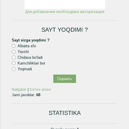
Для добавления необходима авторизация
SAYT YOQDIMI ?
Sayt sizga yoqdimi ?
Albatta a'lo
Yaxshi
Chidasa bo'ladi
Kamchiliklari bor
Yoqmadi
Natijalar
So‘rov arxivi
|
Jami javoblar:
68
STATISTIKA