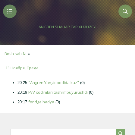
ANGREN SHAHAR TARIXI MUZEYI
Bosh sahifa
»
13 Ноября, Среда
"Angren Yangiobodida kuz"
20:25
(0)
FVV xodimlari tashrif buyurushdi
20:19
(0)
fondga hadya
20:17
(0)