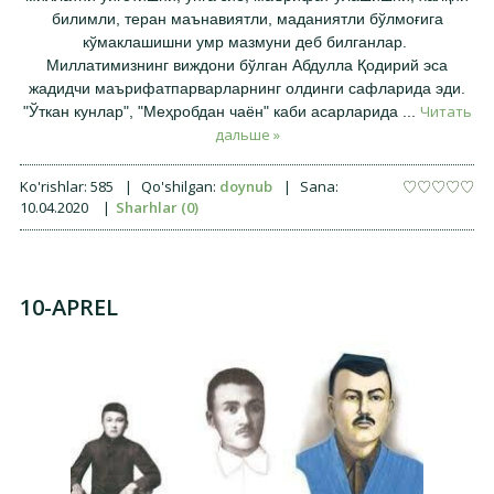
билимли, теран маънавиятли, маданиятли бўлмоғига
кўмаклашишни умр мазмуни деб билганлар.
Миллатимизнинг виждони бўлган Абдулла Қодирий эса
жадидчи маърифатпарварларнинг олдинги сафларида эди.
Читать
"Ўткан кунлар", "Меҳробдан чаён" каби асарларида
...
дальше »
Ko'rishlar:
585
|
Qo'shilgan:
doynub
|
Sana:
10.04.2020
|
Sharhlar (0)
10-APREL