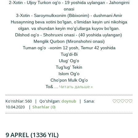
2-Xotin - Uljoy Turkon og'o - 19 yoshida uylangan - Jahongirni
onasi
3-Xotin - Saroymulkxonim (Bibixonim) - dushmani Amir
Husaynning beva xotini bo'lgan, o'limidan keyin uni nikohiga
olgan. va shundan keyin mo'g'ullarga kuyov bo'lgan.
Dilshod og'o - Shohruxni onasi - (40 yoshida uylangan)
Menglik Qurbon (Mironshohni onasi)
Tuman og'o -xonim 12 yosh, Temur 42 yoshida
Tug'di-Bi
Ulug' Og'o
Tug'lug' Tekin
Islom Og'o
Cho'pon Mulk Og'o
Читать дальше »
To&
...
Ko'rishlar:
560
|
Qo'shilgan:
doynub
|
Sana:
10.04.2020
|
Sharhlar (0)
9 APREL (1336 YIL)