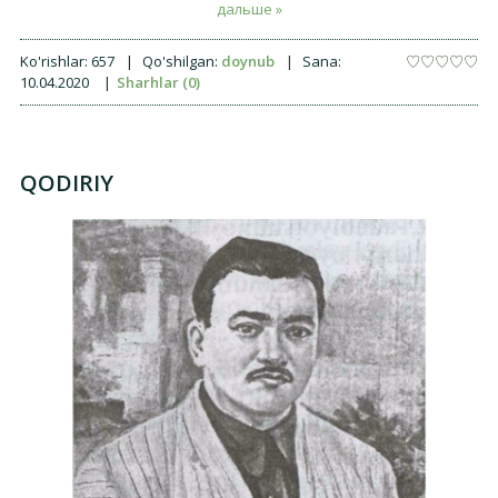
дальше »
Ko'rishlar:
657
|
Qo'shilgan:
doynub
|
Sana:
10.04.2020
|
Sharhlar (0)
QODIRIY