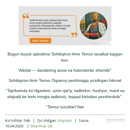
Bugun buyuk ajdodimiz Sohibqiron Amir Temur tavallud topgan
kun.
“Adolat — davlatning asosi va hukmdorlar shioridir”.
Sohibqiron Amir Temur Oqsaroy peshtoqiga yozdirgan hikmat
“Tajribamda ko‘rilgankim, azmi qat’iy, tadbirkor, hushyor, mard va
shijoatli bir kishi mingta tadbirsiz, loqayd kishidan yaxshirokdir”.
“Temur tuzuklari”dan
Ko'rishlar:
546
|
Qo'shilgan:
doynub
|
Sana:
10.04.2020
|
Sharhlar (0)