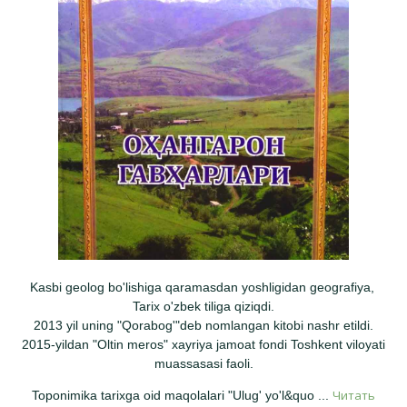
Kasbi geolog bo'lishiga qaramasdan yoshligidan geografiya,
Tarix o'zbek tiliga qiziqdi.
2013 yil uning "Qorabog'"deb nomlangan kitobi nashr etildi.
2015-yildan "Oltin meros" xayriya jamoat fondi Toshkent viloyati
muassasasi faoli.
Читать
Toponimika tarixga oid maqolalari "Ulug' yo'l&quo
...