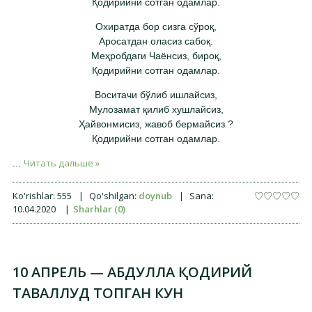
Қодирийни сотган одамлар.
Охиратда бор сизга сўроқ,
Аросатдан оласиз сабоқ.
Меҳробдаги Чаёнсиз, бироқ,
Қодирийни сотган одамлар.
Воситачи бўлиб ишлайсиз,
Мулозамат қилиб хушлайсиз,
Ҳайвонмисиз, жавоб бермайсиз ?
Қодирийни сотган одамлар.
Читать дальше »
...
Ko'rishlar:
555
|
Qo'shilgan:
doynub
|
Sana:
10.04.2020
|
Sharhlar (0)
10 АПРЕЛЬ — АБДУЛЛА ҚОДИРИЙ
ТАВАЛЛУД ТОПГАН КУН