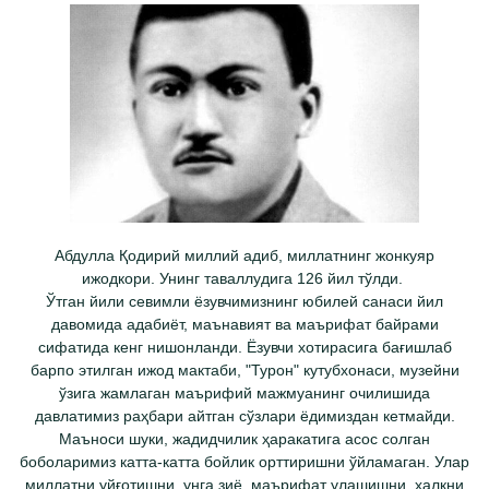
Абдулла Қодирий миллий адиб, миллатнинг жонкуяр
ижодкори. Унинг таваллудига 126 йил тўлди.
Ўтган йили севимли ёзувчимизнинг юбилей санаси йил
давомида адабиёт, маънавият ва маърифат байрами
сифатида кенг нишонланди. Ёзувчи хотирасига бағишлаб
барпо этилган ижод мактаби, "Турон" кутубхонаси, музейни
ўзига жамлаган маърифий мажмуанинг очилишида
давлатимиз раҳбари айтган сўзлари ёдимиздан кетмайди.
Маъноси шуки, жадидчилик ҳаракатига асос солган
боболаримиз катта-катта бойлик орттиришни ўйламаган. Улар
миллатни уйғотишни, унга зиё, маърифат улашишни, халқни