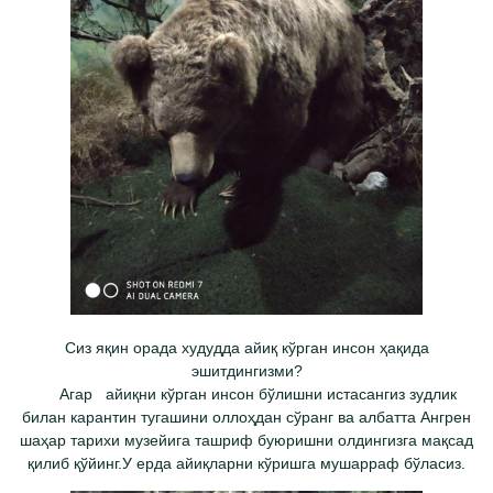
Сиз яқин орада худудда айиқ кўрган инсон ҳақида
эшитдингизми?
Агар айиқни кўрган инсон бўлишни истасангиз зудлик
билан карантин тугашини оллоҳдан сўранг ва албатта Ангрен
шаҳар тарихи музейига ташриф буюришни олдингизга мақсад
қилиб қўйинг.У ерда айиқларни кўришга мушарраф бўласиз.