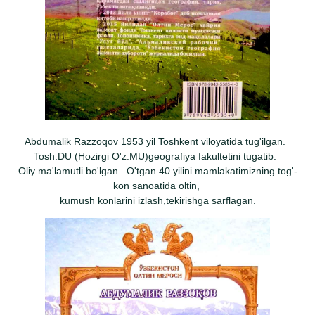
Abdumalik Razzoqov 1953 yil Toshkent viloyatida tug'ilgan.
Tosh.DU (Hozirgi O'z.MU)geografiya fakultetini tugatib.
Oliy ma'lamutli bo'lgan. O'tgan 40 yilini mamlakatimizning tog'-
kon sanoatida oltin,
kumush konlarini izlash,tekirishga sarflagan.