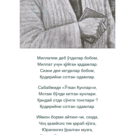
Миллатим деб ўтдилар бобом,
Миллат учун қўйган қадамлар.
Сизни дея кетдилар бобом,
Қодирийни сотган одамлар.
Сабабмиди «Ўткан Кунлар»и,
Мотам бўлди кетган кунлари.
Қандай отди сўнгги тонглари ?
Қодирийни сотган одамлар.
Иймон борми айтинг-чи, сизда,
Чоҳ қазийсиз тик қараб кўзга,
Юрагингиз ўралган музга,