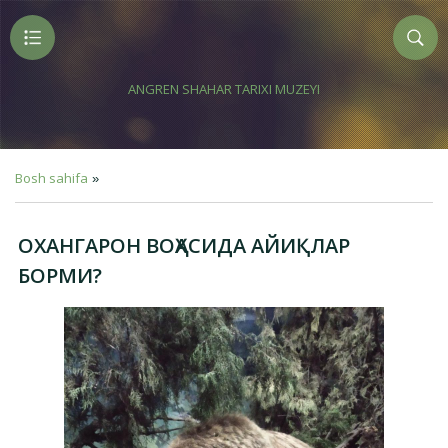
ANGREN SHAHAR TARIXI MUZEYI
Bosh sahifa
»
ОХАНГАРОН ВОҲАСИДА АЙИҚЛАР
БОРМИ?