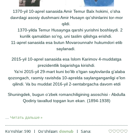
1370-yil 10-aprel sanasida Amir Temur Balx hokimi, o'sha
davrdagi asosiy dushmani Amir Husayn qo'shinlarini tor-mor
qildi.
1370-yilda Temur Husaynga qarshi yurishni boshlaydi. 2
kunlik qamaldan so'ng, uni taslim qilishga erishdi.
11-aprel sanasida esa butun Movarounnahr hukumdori etib
saylanadi.
2015-yil 10-aprel sanasida esa Islom Karimov 4-muddatga
prezidentlik bajarishga kirishdi.
Ya'ni 2015-yil 29-mart kuni bo'lib o'tgan saylovlarda g'alaba
qozongach, rasmiy ravishda 10-aprelda saylanganganligi e'lon
qilindi. Va bu muddat 2016-yil 2-sentabrgacha davom etdi
Shuningdek, bugun o‘zbek romanchiligining asoschisi - Abdulla
Qodiriy tavallud topgan kun ekan. (1894-1938)
Читать дальше »
...
Ko'rishlar:
590
|
Qo'shilgan:
doynub
|
Sana: