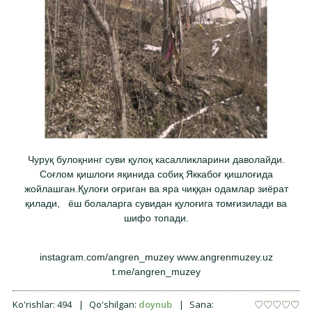
Чуруқ булоқнинг суви қулоқ касалликларини даволайди.
Соғлом қишлоғи яқинида собиқ Яккабоғ қишлоғида
жойлашган.Қулоғи оғриган ва яра чиққан одамлар зиёрат
қилади, ёш болаларга сувидан қулоғига томғизилади ва
шифо топади.
instagram.com/angren_muzey www.angrenmuzey.uz
t.me/angren_muzey
Ko'rishlar:
494
|
Qo'shilgan:
doynub
|
Sana: