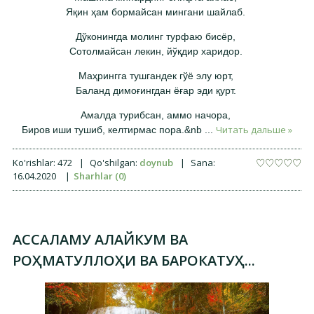
Яқин ҳам бормайсан мингани шайлаб.
Дўконингда молинг турфаю бисёр,
Сотолмайсан лекин, йўқдир харидор.
Маҳрингга тушгандек гўё элу юрт,
Баланд димоғингдан ёғар эди қурт.
Амалда турибсан, аммо начора,
Читать дальше »
Биров иши тушиб, келтирмас пора.&nb
...
Ko'rishlar:
472
|
Qo'shilgan:
doynub
|
Sana:
16.04.2020
|
Sharhlar (0)
АССАЛАМУ АЛАЙКУМ ВА
РОҲМАТУЛЛОҲИ ВА БАРОКАТУҲ...