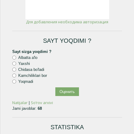
Для добавления необходима авторизация
SAYT YOQDIMI ?
Sayt sizga yoqdimi ?
Albatta a'lo
Yaxshi
Chidasa bo'ladi
Kamchiliklari bor
Yoqmadi
Natijalar
So‘rov arxivi
|
Jami javoblar:
68
STATISTIKA