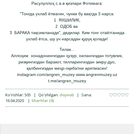
Расулуллоҳ с.а.в қизлари Фотимага:
"Тонгда ухлаб ётмагин, чунки бу вақтда 3 нарса:
1 ЯХШИЛИК,
2 ОДОБ ва
3 БАРАКА тақсимланади", дедилар. Ким тонг отаётганида
ухлаб ётса, шу уч нарсадан қуруқ қолади!
Тилак...
Аллоҳим хонадонингиздан ҳузур, оилангиздан тотувлик,
ризқингиздан баракот, тилларингиздан зикру-дуо,
қалбингиздан меҳр-оқибатни аритмасин!
instagram.com/angren_muzey www.angrenmuzey.uz
t.me/angren_muzey
Ko'rishlar:
505
|
Qo'shilgan:
doynub
|
Sana:
16.04.2020
|
Sharhlar (0)