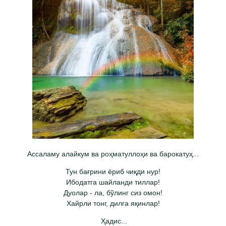
Ассаламу алайкум ва роҳматуллоҳи ва барокатуҳ...
Тун бағрини ёриб чиқди нур!
Ибодатга шайланди тиллар!
Дуолар - ла, бўлинг сиз омон!
Хайрли тонг, дилга яқинлар!
Ҳадис...