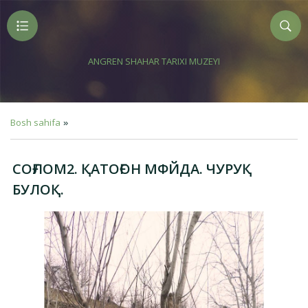
ANGREN SHAHAR TARIXI MUZEYI
Bosh sahifa
»
СОҒЛОМ2. ҚАТОҒОН МФЙДА. ЧУРУҚ
БУЛОҚ.