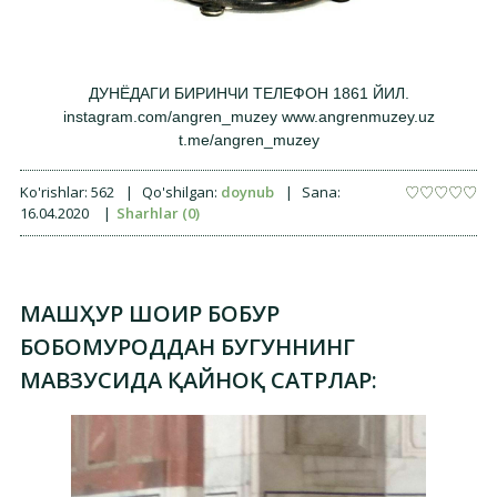
ДУНЁДАГИ БИРИНЧИ ТЕЛЕФОН 1861 ЙИЛ.
instagram.com/angren_muzey www.angrenmuzey.uz
t.me/angren_muzey
Ko'rishlar:
562
|
Qo'shilgan:
doynub
|
Sana:
16.04.2020
|
Sharhlar (0)
МАШҲУР ШОИР БОБУР
БОБОМУРОДДАН БУГУННИНГ
МАВЗУСИДА ҚАЙНОҚ САТРЛАР: