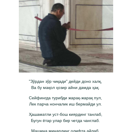
"Зўрдан зўр чиқади" дейди доно халқ,
Ва бу мақол ҳозир айни дамда ҳақ.
Сейфингда турибди жарақ-жарақ пул,
Лек парча нончалик иш бермайди ул.
Ҳашаматли уст-бош киярдинг танлаб,
Бугун ётар улар бир четда чанглаб.
Машина минардинг олифта айлаб,