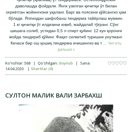
даволашда фойдали. Янги узилган қичитқи ўт билан
оғриётган жойингизни уқаланг. Барг ва поясини қўйсангиз ҳам
бўлади. Ялпиздан шифобахш тиндирма тайёрлаш мумкин.
1 кг қичитқи ўт илдизини ювиб, майдалаб тўғранг. Сўнг
шишага солиб, устидан 0,5 л спирт қуйинг. 12 кун қоронғи
жойда тиндириб қўйинг. Фақат силкитиб туришни унутманг.
Читать
Кечаси бир ош қошиқ тиндирма ичишингиз ва т
...
дальше »
Ko'rishlar:
568
|
Qo'shilgan:
doynub
|
Sana:
14.04.2020
|
Sharhlar (0)
СУЛТОН МАЛИК ВАЛИ ЗАРБАХШ