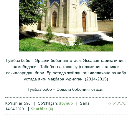
Гумбаз бобо – Эрвали бобонинг отаси. Яссавия тариқатининг
намоёндаси. Табобат ва тасаввуф оламининг таниқли
вакилларидан бири. Ер остида жойлашган чиллахона ва қабр
устида янги мақбара қурилган. (2014-2015)
Гумбаз бобо – Эрвали бобонинг отаси.
Ko'rishlar:
596
|
Qo'shilgan:
doynub
|
Sana:
14.04.2020
|
Sharhlar (0)