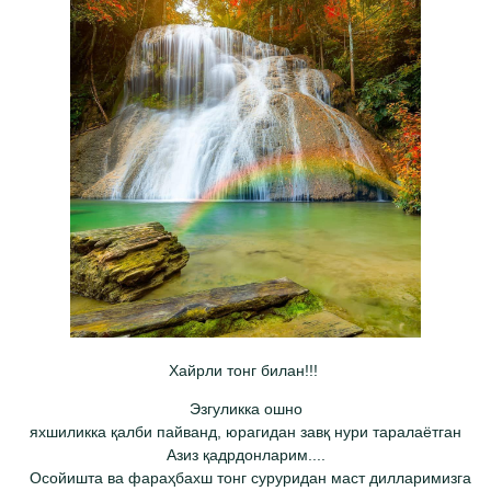
Хайрли тонг билан!!!
Эзгуликка ошно
яхшиликка қалби пайванд, юрагидан завқ нури таралаётган
Азиз қадрдонларим....
Осойишта ва фараҳбахш тонг суруридан маст дилларимизга