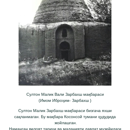
Султон Малик Вали Зарбахш мақбараси
(Имом Иброҳим- Зарбахш )
Султон Малик Зарбахш мақбараси бизгача яхши
сақланмаган. Бу мақбара Косонсой тумани ҳудудида
жойлашган.
Наманган вилоят тарихи ва маданияти давлат музейидаги