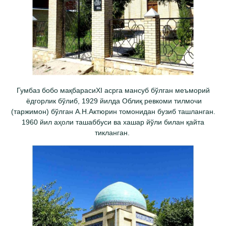
Гумбаз бобо мақбарасиXI асрга мансуб бўлган меъморий
ёдгорлик бўлиб, 1929 йилда Облиқ ревкоми тилмочи
(таржимон) бўлган А.Н.Актюрин томонидан бузиб ташланган.
1960 йил аҳоли ташаббуси ва хашар йўли билан қайта
тикланган.