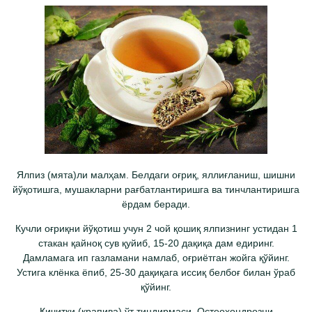
Ялпиз (мята)ли малҳам. Белдаги оғриқ, яллиғланиш, шишни
йўқотишга, мушакларни рағбатлантиришга ва тинчлантиришга
ёрдам беради.
Кучли оғриқни йўқотиш учун 2 чой қошиқ ялпизнинг устидан 1
стакан қайноқ сув қуйиб, 15-20 дақиқа дам едиринг.
Дамламага ип газламани намлаб, оғриётган жойга қўйинг.
Устига клёнка ёпиб, 25-30 дақиқага иссиқ белбоғ билан ўраб
қўйинг.
Қичитқи (крапива) ўт тиндирмаси. Остеохондрозни