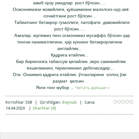
ажиб орзу умидлар рост бўлсин.....
Осмонимизни мовийлиги, қуёшимизни малолсиз нур,зиё
сочаётгани рост бўлсин...
Табиатнинг бетакрор гузаллиги, латофати давомийлиги
рост бўлсин.....
Азизлар..юртимиз тинч осмонимиз мусаффо бўлсин ҳар
тонгни ғаниматлигини, ҳар куннинг бетакрорлигини
англайлик...
Қадрига етайлик...
Бир бирингизга табассум қилайлик ,зеро самимийлик
яхшиликнинг, тирикликнинг дебочасидир...
Ота -Онаимиз қадрига етайлик ўтганларини оллоҳ ўзи
раҳмат қилсин .
Читать дальше »
Янги тонг мубор
...
Ko'rishlar:
508
|
Qo'shilgan:
doynub
|
Sana:
14.04.2020
|
Sharhlar (0)