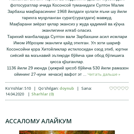
фотосуратлар ичида Косонсой туманидаги Султон Малик
Зарбахш мақбарасининг 1968 йилдаги ҳолати яъни шу йили
тарихга муҳрланган сурат(суратдаги) мавжуд.
Мақбарани зиёрат қилар экансиз у жуда қадимий ва кўҳна
эканлигини илғаб оласиз.
Тарихий манбаларда Султон вали Зарбахшни асил исмлари
Имом Иброҳим эканлиги қайд этилган. Ул зоти шариф
Косонсойни қора Хитойликлар истилосидан озод этиб, юртни
сиёсий ва маънавий эътиқоди бўйича ҳам обод бўлишига
ҳисса қўшганлар.
1136 йили 29 июнда (ҳижрий ҳисоб бўйича 530 йили рамазон
Читать дальше »
ойининг 27-куни кечаси) вафот эт
...
Ko'rishlar:
510
|
Qo'shilgan:
doynub
|
Sana:
14.04.2020
|
Sharhlar (0)
АССАЛОМУ АЛАЙКУМ