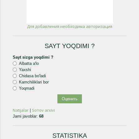
Для добавления необходима авторизация
SAYT YOQDIMI ?
Sayt sizga yoqdimi ?
Albatta a'lo
Yaxshi
Chidasa bo'ladi
Kamchiliklari bor
Yoqmadi
Natijalar
So‘rov arxivi
|
Jami javoblar:
68
STATISTIKA