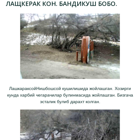
ЛАЩКЕРАК КОН. БАНДИКУШ БОБО.
ЛашкараксойНишбошсой кушилишида жойлашган. Хозирги
кунда харбий чегарачилар булинмасида жойлашган. Бизгача
эсталик булиб дарахт колган.