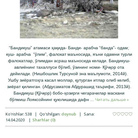
“Бандикуш” атамаси ҳақида- Банди- арабча “банда”- одам;
куш- арабча “ўлим”, фалокат маъносида, яъни одамни турли
фалокатлар, ўлимдан асраш маъносида келади. Бандикуш-
авлиёнинг тахаллуси бўлиб, ўзининг номи- Қўчқор ота
дейилади. (Нишбошлик Турсуной эна маълумоти, 2014й).
Ушбу зиёратгоҳга касал моллар, қутурган итлар олиб келиб,
зиёрат қилинган. (Абдусаматов Абдурашид таърифи, 2013й).
Бандикуш (Қўчқор) бобо-ҳозирги чегарачилар маскани
Читать дальше »
бўлмиш Лояксойнинг қуюлишида дафн
...
Ko'rishlar:
538
|
Qo'shilgan:
doynub
|
Sana:
14.04.2020
|
Sharhlar (0)