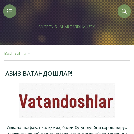
ANGREN SHAHAR TARIXI MUZEYI
Bosh sahifa
»
АЗИЗ ВАТАНДОШЛАР!
Аввало, нафақат халқимиз, балки бутун дунёни коронавирус
ташвишга солиб турган пайтда ҳукуматимиз кўрсатмаларига