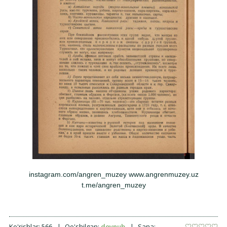
instagram.com/angren_muzey www.angrenmuzey.uz
t.me/angren_muzey
Ko'rishlar:
566
|
Qo'shilgan:
doynub
|
Sana: