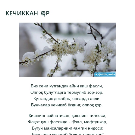
КЕЧИККАН ҚОР
Биз сени кутгандик айни қиш фасли,
Оппоқ булутларга термулиб зор-зор,
Кутгандик декабрь, январда асли,
Бунчалар кечикиб ёғдинг, оппоқ қор.
Қишнинг зийнатисан, қишнинг тиллоси,
Фақат қиш фаслида - гўзал, мафтункор,
Бугун майсаларнинг ғамгин нидоси:
,,Бунчалар кечикиб ёғдинг, оппоқ қор''.