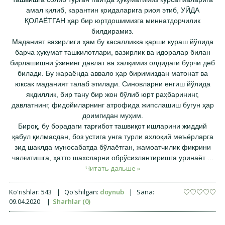
амал қилиб, карантин қоидаларига риоя этиб, УЙДА
ҚОЛАЁТГАН ҳар бир юртдошимизга миннатдорчилик
билдирамиз.
Маданият вазирлиги ҳам бу касалликка қарши кураш йўлида
барча ҳукумат ташкилотлари, вазирлик ва идоралар билан
бирлашишни ўзининг давлат ва халқимиз олдидаги бурчи деб
билади. Бу жараёнда аввало ҳар биримиздан матонат ва
юксак маданият талаб этилади. Синовларни енгиш йўлида
якдиллик, бир тану бир жон бўлиб юрт раҳбарининг,
давлатнинг, фидойиларнинг атрофида жипслашиш бугун ҳар
доимгидан муҳим.
Бироқ, бу борадаги тарғибот ташвиқот ишларини жиддий
қабул қилмасдан, боз устига унга турли ахлоқий меъёрларга
зид шаклда муносабатда бўлаётган, жамоатчилик фикрини
чалғитишга, ҳатто шахсларни обрўсизлантиришга уринаёт
...
Читать дальше »
Ko'rishlar:
543
|
Qo'shilgan:
doynub
|
Sana:
09.04.2020
|
Sharhlar (0)