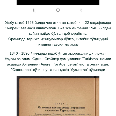
Ушбу китоб 1926 йилда чоп этилган китобнинг 22 саҳифасида
"Ангрен" атамаси ишлатилган. Биз эса Ангренни 1940 йилдан
кейин пайдо бўлган деб юрибмиз.
Орамизда тарихга қизиқувчилар бўлса, китобни тўлиқ ўқиб
чиқишни тавсия қиламиз!
1840 - 1890 йилларда яшаб ўтган америкалик дипломат,
ёзувчи ва олим Юджин Скайлер ҳам ўзининг "Turkistan" номли
асарида Ангренни (Angren (or Agengeran))тилга олган экан.
"Оҳангарон" сўзини ўша пайтдаёқ "бузишган" кўринади