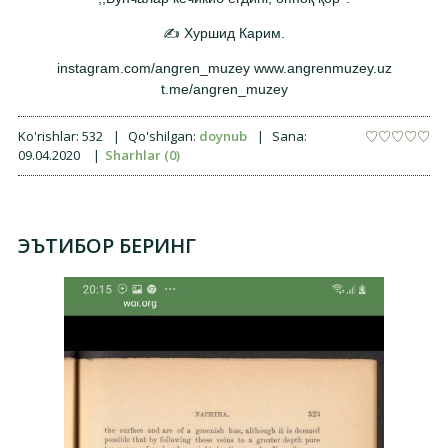
✍️ Хуршид Карим.
instagram.com/angren_muzey www.angrenmuzey.uz
t.me/angren_muzey
Ko'rishlar:
532
|
Qo'shilgan:
doynub
|
Sana:
09.04.2020
|
Sharhlar (0)
ЭЪТИБОР БЕРИНГ