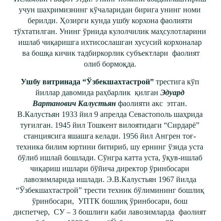
учун шахримизнинг кўчаларидан бирига унинг номи
берилди. Ҳозирги кунда ушбу корхона фаолияти
тўхтатилган. Унинг ўрнида кулолчилик маҳсулотларини
ишлаб чиқаришга ихтисослашган хусусий корхоналар
ва бошқа кичик тадбиркорлик субъектлари фаолият
олиб бормоқда.
Ушбу витринада “Ўзбекшахтастрой”
трестига кўп
йиллар давомида раҳбарлик қилган
Эдуард
Вартанович Калустьян
фаолияти акс этган.
В.Калустьян 1933 йил 9 апрелда Севастополь шаҳрида
туғилган. 1945 йил Тошкент вилоятидаги “Сирдарё”
станциясига яшашга келади. 1956 йил Ангрен тоғ
-
техника билим юртини битириб, шу ернинг ўзида уста
бўлиб ишлай бошлади. Сўнгра катта уста, ўқув-ишлаб
чиқариш ишлари бўйича директор ўринбосари
лавозимларида ишлади. Э.В.Калустьян 1967 йилда
“Ўзбекшахтастрой” трести техник бўлимининг бошлиқ
ўринбосари, УПТК бошлиқ ўринбосари, бош
диспетчер, СУ – 3 бошлиғи каби лавозимларда фаолият