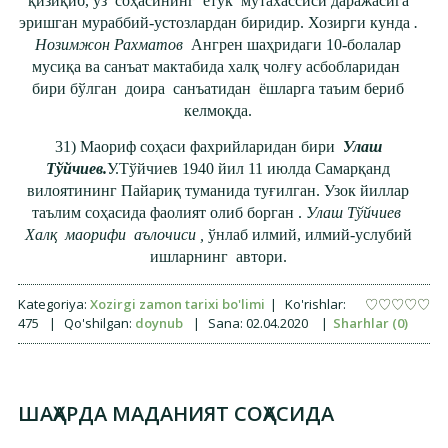
қизиқиб, ўз соҳасининг етук мутахассиси даражасига
эришган мураббий-устозлардан биридир. Хозирги кунда
.
Нозимжон Рахматов
Ангрен шаҳридаги 10-болалар
мусиқа ва санъат мактабида халқ чолғу асбобларидан
бири бўлган доира санъатидан ёшларга таъим бериб
келмоқда.
31) Маориф соҳаси фахрийларидан бири
Улаш
Тўйчиев.
У.Тўйчиев 1940 йил 11 июлда Самарқанд
вилоятининг Пайариқ туманида туғилган. Узок йиллар
таълим соҳасида фаолият олиб борган .
Улаш Тўйчиев
Халқ маорифи аълочиси ,
ўнлаб илмий, илмий-услубий
ишларнинг автори.
Kategoriya:
Xozirgi zamon tarixi bo'limi
|
Ko'rishlar:
475
|
Qo'shilgan:
doynub
|
Sana:
02.04.2020
|
Sharhlar (0)
ШАҲАРДА МАДАНИЯТ СОҲАСИДА