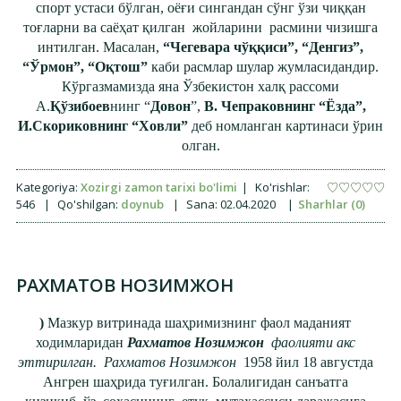
спорт устаси бўлган, оёғи сингандан сўнг ўзи чиққан
тоғларни ва саёҳат қилган жойларини расмини чизишга
интилган. Масалан,
“Чегевара чўққиси”, “Денгиз”,
“Ўрмон”,
“Оқтош”
каби расмлар шулар жумласидандир.
Кўргазмамизда яна Ўзбекистон халқ рассоми
А.
Қўзибоев
нинг “
Довон
”,
В. Чепраковнинг
“Ёзда”,
И.Скориковнинг
“Ховли”
деб номланган картинаси ўрин
олган.
Kategoriya:
Xozirgi zamon tarixi bo'limi
|
Ko'rishlar:
546
|
Qo'shilgan:
doynub
|
Sana:
02.04.2020
|
Sharhlar (0)
РАХМАТОВ НОЗИМЖОН
)
Мазкур витринада шаҳримизнинг фаол маданият
ходимларидан
Рахматов Нозимжон
фаолияти акс
эттирилган. Рахматов Нозимжон
1958 йил 18 августда
Ангрен шаҳрида туғилган. Болалигидан санъатга