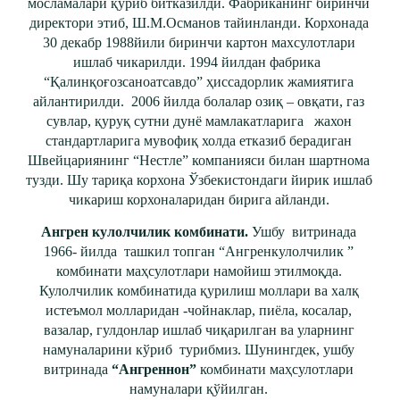
мосламалари қуриб битказилди. Фабриканинг биринчи
директори этиб, Ш.М.Османов тайинланди. Корхонада
30 декабр 1988йили биринчи картон махсулотлари
ишлаб чикарилди. 1994 йилдан фабрика
“Қалинқоғозсаноатсавдо” ҳиссадорлик жамиятига
айлантирилди. 2006 йилда болалар озиқ – овқати, газ
сувлар, қуруқ сутни дунё мамлакатларига жахон
стандартларига мувофиқ холда етказиб берадиган
Швейцариянинг “Нестле” компанияси билан шартнома
тузди. Шу тариқа корхона Ўзбекистондаги йирик ишлаб
чикариш корхоналаридан бирига айланди.
Ангрен кулолчилик комбинати.
Ушбу витринада
1966- йилда ташкил топган “Ангренкулолчилик ”
комбинати маҳсулотлари намойиш этилмоқда.
Кулолчилик комбинатида қурилиш моллари ва халқ
истеъмол молларидан -чойнаклар, пиёла, косалар,
вазалар, гулдонлар ишлаб чиқарилган ва уларнинг
намуналарини кўриб турибмиз. Шунингдек, ушбу
витринада
“Ангреннон”
комбинати
маҳсулотлари
намуналари
қўйилган.