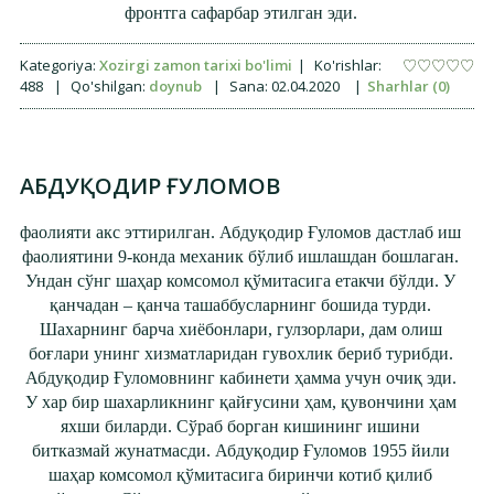
фронтга сафарбар этилган эди.
Kategoriya:
Xozirgi zamon tarixi bo'limi
|
Ko'rishlar:
488
|
Qo'shilgan:
doynub
|
Sana:
02.04.2020
|
Sharhlar (0)
АБДУҚОДИР ҒУЛОМОВ
фаолияти акс эттирилган.
Абдуқодир Ғуломов дастлаб иш
фаолиятини 9-конда механик бўлиб ишлашдан бошлаган.
Ундан сўнг шаҳар комсомол қўмитасига етакчи бўлди. У
қанчадан – қанча ташаббусларнинг бошида турди.
Шахарнинг барча хиёбонлари, гулзорлари, дам олиш
боғлари унинг хизматларидан гувохлик бериб турибди.
Абдуқодир Ғуломовнинг кабинети ҳамма учун очиқ эди.
У хар бир шахарликнинг қайғусини ҳам, қувончини ҳам
яхши биларди. Сўраб борган кишининг ишини
битказмай жунатмасди. Абдуқодир Ғуломов 1955 йили
шаҳар комсомол қўмитасига биринчи котиб қилиб