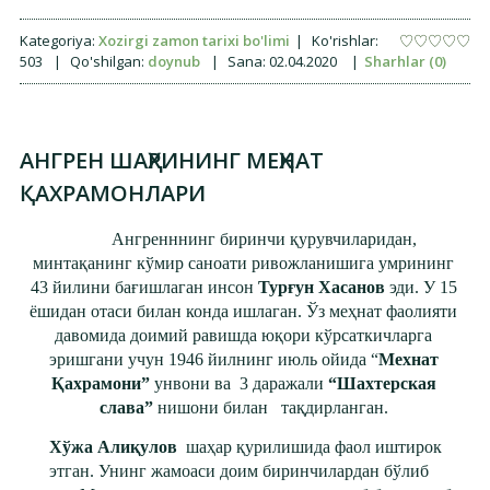
Kategoriya:
Xozirgi zamon tarixi bo'limi
|
Ko'rishlar:
503
|
Qo'shilgan:
doynub
|
Sana:
02.04.2020
|
Sharhlar (0)
АНГРЕН ШАҲРИНИНГ МЕҲНАТ
ҚАХРАМОНЛАРИ
Ангренннинг биринчи қурувчиларидан,
минтақанинг кўмир саноати ривожланишига умрининг
43 йилини бағишлаган инсон
Турғун Хасанов
эди. У 15
ёшидан отаси билан конда ишлаган. Ўз меҳнат фаолияти
давомида доимий равишда юқори кўрсаткичларга
эришгани учун 1946 йилнинг июль ойида “
Мехнат
Қахрамони”
унвони ва 3 даражали
“Шахтерская
слава”
нишони билан тақдирланган.
Хўжа Алиқулов
шаҳар қурилишида фаол иштирок
этган. Унинг жамоаси доим биринчилардан бўлиб