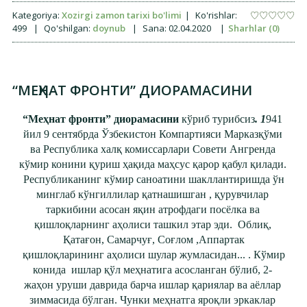
Kategoriya:
Xozirgi zamon tarixi bo'limi
|
Ko'rishlar:
499
|
Qo'shilgan:
doynub
|
Sana:
02.04.2020
|
Sharhlar (0)
“МЕҲНАТ ФРОНТИ” ДИОРАМАСИНИ
“Меҳнат фронти” диорамасини
кўриб турибсиз
. 1
941
йил 9 сентябрда Ўзбекистон Компартияси Марказқўми
ва Республика халқ комиссарлари Совети Ангренда
кўмир конини қуриш ҳақида маҳсус қарор қабул қилади.
Республиканинг кўмир саноатини шакллантиришда ўн
минглаб кўнгиллилар қатнашишган , қурувчилар
таркибини асосан яқин атрофдаги посёлка ва
қишлоқларнинг аҳолиси ташкил этар эди. Облиқ,
Қатағон, Самарчуғ, Соғлом ,Аппартак
қишлоқларининг аҳолиси шулар жумласидан... . Кўмир
конида ишлар қўл меҳнатига асосланган бўлиб, 2-
жаҳон уруши даврида барча ишлар қариялар ва аёллар
зиммасида бўлган. Чунки меҳнатга яроқли эркаклар