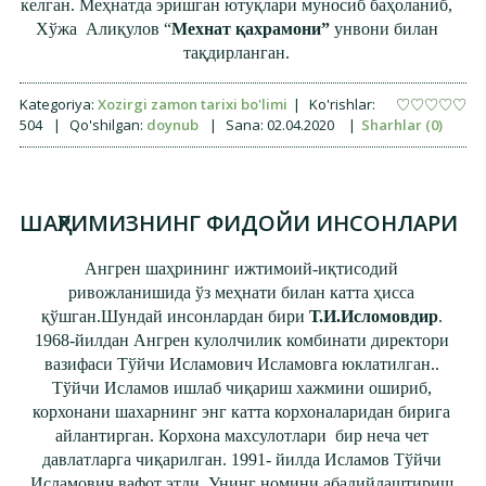
келган. Меҳнатда эришган ютуқлари муносиб баҳоланиб,
Хўжа Алиқулов “
Мехнат қахрамони”
унвони билан
тақдирланган.
Kategoriya:
Xozirgi zamon tarixi bo'limi
|
Ko'rishlar:
504
|
Qo'shilgan:
doynub
|
Sana:
02.04.2020
|
Sharhlar (0)
ШАҲРИМИЗНИНГ ФИДОЙИ ИНСОНЛАРИ
Ангрен шаҳрининг ижтимоий-иқтисодий
ривожланишида ўз меҳнати билан катта ҳисса
қўшган.Шундай инсонлардан бири
Т.И.Исломовдир
.
1968-йилдан Ангрен кулолчилик комбинати директори
вазифаси Тўйчи Исламович Исламовга юклатилган..
Тўйчи Исламов ишлаб чиқариш хажмини ошириб,
корхонани шахарнинг энг катта корхоналаридан бирига
айлантирган. Корхона махсулотлари бир неча чет
давлатларга чиқарилган. 1991- йилда Исламов Тўйчи
Исламович вафот этди. Унинг номини абадийлаштириш