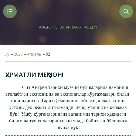
ANGREN SHAHAR TARIXI MUZEYI
Uy
2020
Апрель
»
»
»
02
ҲУРМАТЛИ МЕҲМОН!
Сиз Ангрен тарихи музейи бўлимларида намойиш
этилаётган экспозиция ва экспонатлар кўргазмалари билан
танишдингиз. Тарих-ўтмишнинг ойнаси, келажакнинг
устози, деб бежиз айтилмайди. Зеро, ўтмишсиз-келажак
йўқ! Ушбу кўрганларингиз ватанимиз тарихи ҳақидаги
билим ва тушунчаларингизни янада бойитган бўлишига
шубҳа йўқ!