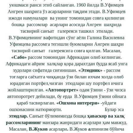
уюшмаси раиси этиб сайланган. 1960 йилда В.Уфимцев
Ангрен шаҳрига ўз асарларини тақдим этади. В.Уфимцев
ижоди намуналари ва унинг томонидан совға қилинган
бошқа рассомлар асарлари асосида Ангрен шаҳрида
тасвирий санъат галереяси ташкил этилади.
В.Уфимцевнинг вафотидан сўнг аёли Галина Василевна
Уфимцева рассомга тегишли буюмларни Ангрен шаҳри
тасвирий санъат галереясига совға қилган. Масалан,
«Сабо»
рассом томонидан Африкадан олиб келинган.
Африкадаги айрим халқлар қора дарахтдан будда ясаб унга
худолари сифатида сиғинишан.
«Этюдник» -
рассом
тоғларга саёхатга чиққанда ўзи билан ихчам холда олиб
юрадиган портфел,чизган этюдлари шу портфел ичига
жойлаштирилган.
«Автопортрет»
одам ўзини - ўзи чизса
автопоротрет дейилади, бу ерда В.Уфимцев ўзини ойнага
қараб тасвирлаган.
«Ошхона интерери»
-уйдаги
ошхонасини натюрморти. Булар эса
этюдлар.
Санъат бўлимимизда бошқа
ҳаваскор ва халқ
рассомларининг
манзара жанридаги асарлари ҳам мавжуд.
Масалан,
В.Жуков
асарлари
.
В.Жуков
а
лпинизм бўйича