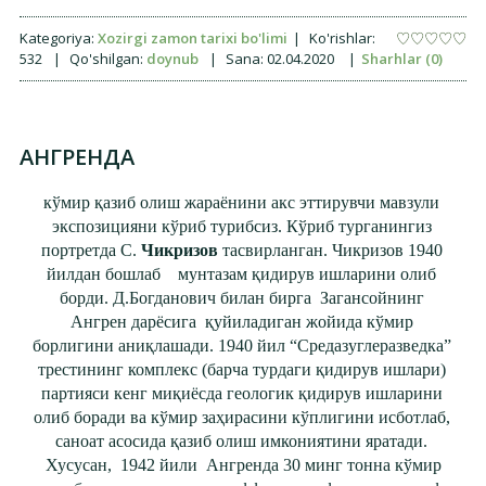
Kategoriya:
Xozirgi zamon tarixi bo'limi
|
Ko'rishlar:
532
|
Qo'shilgan:
doynub
|
Sana:
02.04.2020
|
Sharhlar (0)
АНГРЕНДА
кўмир қазиб олиш жараёнини акс эттирувчи мавзули
экспозицияни кўриб турибсиз. Кўриб турганингиз
портретда С.
Чикризов
тасвирланган. Чикризов 1940
йилдан бошлаб мунтазам қидирув ишларини олиб
борди. Д.Богданович билан бирга Загансойнинг
Ангрен дарёсига қуйиладиган жойида кўмир
борлигини аниқлашади. 1940 йил “Средазуглеразведка”
трестининг комплекс (барча турдаги қидирув ишлари)
партияси кенг миқиёсда геологик қидирув ишларини
олиб боради ва кўмир заҳирасини кўплигини исботлаб,
саноат асосида қазиб олиш имкониятини яратади.
Хусусан, 1942 йили Ангренда 30 минг тонна кўмир