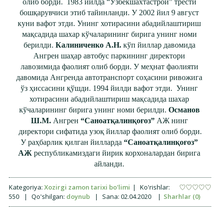
олиб борди. 1983 йилда “Ўзбекшахтастрой” трести
бошқарувчиси этиб тайинланди. У 2002 йил 9 август
куни вафот этди. Унинг хотирасини абадийлаштириш
мақсадида шахар кўчаларининг бирига унинг номи
берилди.
Калиниченко А.Н.
кўп йиллар давомида
Ангрен шаҳар автобус паркининг директори
лавозимида фаолият олиб борди. У меҳнат фаолияти
давомида Ангренда автотранспорт соҳасини ривожига
ўз ҳиссасини қўшди. 1994 йилди вафот этди. Унинг
хотирасини абадийлаштириш мақсадида шахар
кўчаларининг бирига унинг номи берилди.
Османов
Ш.М.
Ангрен
“Саноатқалинқоғоз”
АЖ нинг
директори сифатида узоқ йиллар фаолият олиб борди.
У раҳбарлик қилган йилларда
“Саноатқалинқоғоз”
АЖ
республикамиздаги йирик корхоналардан бирига
айланди.
Kategoriya:
Xozirgi zamon tarixi bo'limi
|
Ko'rishlar:
550
|
Qo'shilgan:
doynub
|
Sana:
02.04.2020
|
Sharhlar (0)