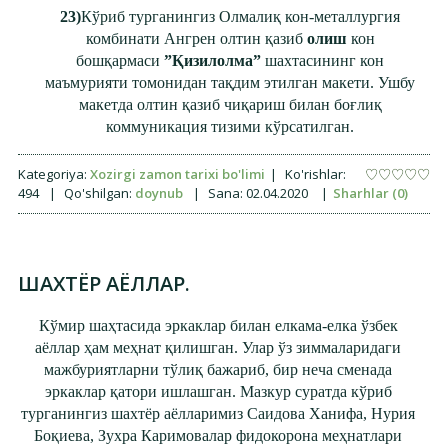
23)
Кўриб турганингиз Олмалиқ кон-металлургия
комбинати Ангрен олтин қазиб
олиш
кон
бошқармаси
”Қизилолма”
шахтасининг кон
маъмурияти томонидан тақдим этилган макети. Ушбу
макетда олтин қазиб чиқариш билан боғлиқ
коммуникация тизими кўрсатилган.
Kategoriya:
Xozirgi zamon tarixi bo'limi
|
Ko'rishlar:
494
|
Qo'shilgan:
doynub
|
Sana:
02.04.2020
|
Sharhlar (0)
ШАХТЁР АЁЛЛАР.
Кўмир шаҳтасида эркаклар билан
елкама-елка ўзбек
аёллар ҳам меҳнат қилишган. Улар ўз зиммаларидаги
мажбуриятларни тўлиқ бажариб, бир неча сменада
эркаклар қатори ишлашган. Мазкур суратда кўриб
турганингиз шахтёр аёлларимиз Саидова Ханифа, Нурия
Боқиева, Зухра Каримовалар фидокорона меҳнатлари