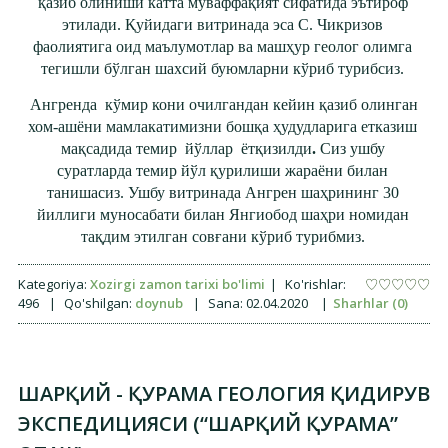
қазиб олиниши катта муваффақият сифатида эътироф
этилади. Қуйидаги витринада эса С. Чикризов
фаолиятига оид маълумотлар ва машҳур геолог олимга
тегишли бўлган шахсий буюмларни кўриб турибсиз.
Ангренда
кўмир кони очилгандан кейин
қазиб олинган
хом-ашёни мамлакатимизни бошқа ҳудудларига етказиш
мақсадида темир йўллар ётқизилди
.
Сиз ушбу
суратларда темир йўл қурилиши жараёни билан
танишасиз. Ушбу витринада Ангрен шаҳрининг 30
йиллиги муносабати билан Янгиобод шаҳри номидан
тақдим этилган совғани кўриб турибмиз.
Kategoriya:
Xozirgi zamon tarixi bo'limi
|
Ko'rishlar:
496
|
Qo'shilgan:
doynub
|
Sana:
02.04.2020
|
Sharhlar (0)
ШАРҚИЙ - ҚУРАМА ГЕОЛОГИЯ ҚИДИРУВ
ЭКСПЕДИЦИЯСИ (“ШАРҚИЙ ҚУРАМА”