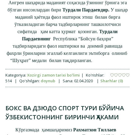
Ангрен шаҳарида маданият соҳасида ўзининг ўрнига эга
бўлган инсонлардан бири
Турдали Пардаевдир.
У шаҳар
маданий ҳаётида
фаол иштирок этиш билан бирга
ўтказиладиган барча тадбирларнинг ташкилотчиси
сифатида ҳам катта ҳурмат қозонган.
Турдали
Пардаевнинг
Республика
“Бойсун баҳори”
тадбирларидаги фаол иштироки ва доимий равишда
фахрли ўринларни эгаллаб келганлиги эътиборга олиниб
“Шуҳрат” медали билан тақдирланган.
Kategoriya:
Xozirgi zamon tarixi bo'limi
|
Ko'rishlar:
514
|
Qo'shilgan:
doynub
|
Sana:
02.04.2020
|
Sharhlar (0)
БОКС ВА ДЗЮДО СПОРТ ТУРИ БЎЙИЧА
ЎЗБЕКИСТОННИНГ БИРИНЧИ ҲАКАМИ
Кўргазмада
ҳамшаҳаримиз
Рахматхон Тиллаев