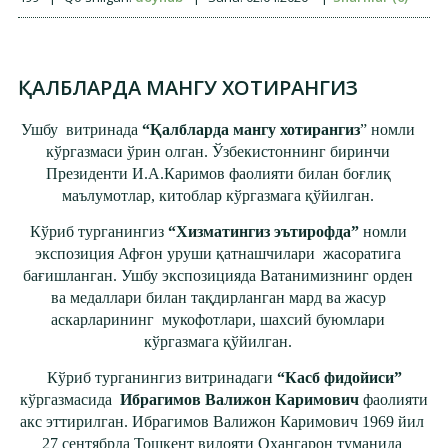
ҚАЛБЛАРДА МАНГУ ХОТИРАНГИЗ
Ушбу витринада
“Қалбларда мангу хотирангиз
” номли
кўргазмаси ўрин олган. Ўзбекистоннинг биринчи
Президенти И.А.Каримов фаолияти билан боғлиқ
маълумотлар, китоблар кўргазмага қўйилган.
Кўриб турганингиз
“Хизматингиз эътирофда”
номли
экспозиция Афғон уруши қатнашчилари жасоратига
бағишланган. Ушбу экспозицияда Ватанимизнинг орден
ва медаллари билан тақдирланган мард ва жасур
аскарларининг мукофотлари, шахсий буюмлари
кўргазмага қўйилган.
Кўриб турганингиз
витринадаги
“Касб фидойиси”
кўргазмасида
Ибрагимов Валижон Каримович
фаолияти
акс эттирилган. Ибрагимов Валижон Каримович
1969 йил
27 сентябрда Тошкент вилояти Оҳангарон туманида