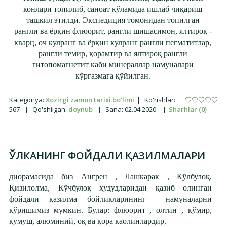
конлари топилиб, саноат кўламида ишлаб чиқариш
ташкил этилди. Экспедиция томонидан топилган
рангли ва ёрқин флюорит, рангли шишасимон, ялтироқ -
кварц, оч кулранг ва ёрқин кулранг рангли пегматитлар,
рангли темир, қорамтир ва ялтироқ рангли
гитопомагнетит каби минераллар намуналари
кўргазмага қўйилган.
Kategoriya:
Xozirgi zamon tarixi bo'limi
|
Ko'rishlar:
567
|
Qo'shilgan:
doynub
|
Sana:
02.04.2020
|
Sharhlar (0)
ЎЛКАНИНГ ФОЙДАЛИ ҚАЗИЛМАЛАРИ
диорамасида биз Ангрен , Лашкарак , Кўлбулоқ,
Қизилолма, Кўчбулоқ ҳудудларидан қазиб олинган
фойдали қазилма бойликларининг намуналарни
кўришимиз мумкин. Булар: флюорит , олтин , кўмир,
кумуш, алюминий, оқ ва қора каолинлардир.