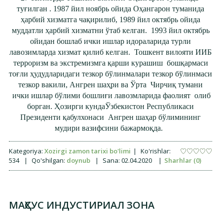
туғилган . 1987 йил ноябрь ойида Оҳангарон туманида
ҳарбий хизматга чақирилиб, 1989 йил октябрь ойида
муддатли ҳарбий хизматни ўтаб келган. 1993 йил октябрь
ойидан бошлаб ички ишлар идораларида турли
лавозимларда хизмат қилиб келган. Тошкент вилояти ИИБ
терроризм ва экстремизмга қарши курашиш бошқармаси
тоғли ҳудудларидаги тезкор бўлинмалари тезкор бўлинмаси
тезкор вакили, Ангрен шаҳри ва Ўрта Чирчиқ тумани
ички ишлар бўлими бошлиғи лавозмларида фаолият олиб
борган. Ҳозирги кундаЎзбекистон Республикаси
Президенти қабулхонаси Ангрен шаҳар бўлимининг
мудири вазифсини бажармоқда.
Kategoriya:
Xozirgi zamon tarixi bo'limi
|
Ko'rishlar:
534
|
Qo'shilgan:
doynub
|
Sana:
02.04.2020
|
Sharhlar (0)
МАҲСУС ИНДУСТИРИАЛ ЗОНА