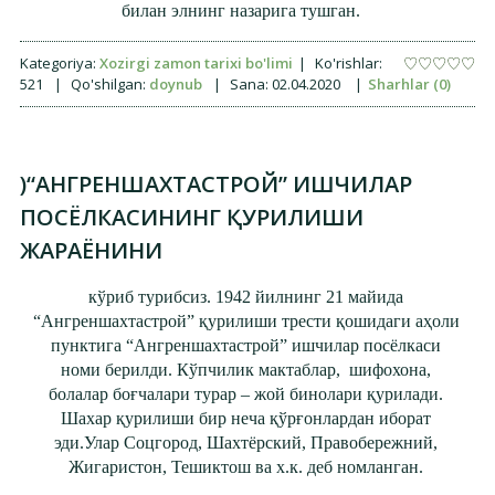
билан элнинг назарига тушган.
Kategoriya:
Xozirgi zamon tarixi bo'limi
|
Ko'rishlar:
521
|
Qo'shilgan:
doynub
|
Sana:
02.04.2020
|
Sharhlar (0)
)“АНГРЕНШАХТАСТРОЙ” ИШЧИЛАР
ПОСЁЛКАСИНИНГ ҚУРИЛИШИ
ЖАРАЁНИНИ
кўриб турибсиз. 1942 йилнинг 21 майида
“Ангреншахтастрой” қурилиши трести қошидаги аҳоли
пунктига “Ангреншахтастрой” ишчилар посёлкаси
номи берилди. Кўпчилик мактаблар, шифохона,
болалар боғчалари турар – жой бинолари қурилади.
Шахар қурилиши бир неча қўрғонлардан иборат
эди.Улар Соцгород, Шахтёрский, Правобережний,
Жигаристон, Тешиктош ва х.к. деб номланган.