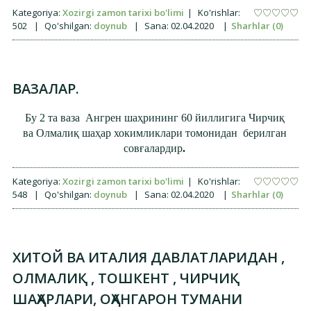
Kategoriya:
Xozirgi zamon tarixi bo'limi
|
Ko'rishlar:
502
|
Qo'shilgan:
doynub
|
Sana:
02.04.2020
|
Sharhlar (0)
ВАЗАЛАР.
Бу 2 та ваза Ангрен шаҳрининг 60 йиллигига Чирчиқ
ва Олмалиқ шаҳар хокимликлари томонидан берилган
совғалардир
.
Kategoriya:
Xozirgi zamon tarixi bo'limi
|
Ko'rishlar:
548
|
Qo'shilgan:
doynub
|
Sana:
02.04.2020
|
Sharhlar (0)
ХИТОЙ ВА ИТАЛИЯ ДАВЛАТЛАРИДАН ,
ОЛМАЛИҚ , ТОШКЕНТ , ЧИРЧИҚ
ШАҲАРЛАРИ, ОҲАНГАРОН ТУМАНИ