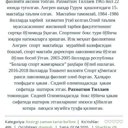
фаолияти аксини топган. Рахматхон Тиллаев
1965 йил 22
июнда туғилган. Ангрен шаҳар Гурум қишлоғидаги 15-
мактабда таълим олган. Мактабни тамомлаб, 1984 -1986
йилларда харбий хизматни ўтаб келган.Олий таълим
муассасасининг жисмоний тарбия факултетининг
сиртқи бўлимида ўқиган. Спортнинг бокс тури бўйича
юқори натижаларга эришган. Илк меҳнат фаолиятини
Ангрен спорт мактабида мураббий вазифасидан
бошлаб, спорт мактаби директори лавозимигача бўлган
йўлни босиб ўтган. 2003-2005 йилларда республика
“Болалар спорт жамғармаси” раҳбари бўлиб ишлаган.
2016-2018 йилларда Тошкент вилояти Спорт қўмитаси
раиси лавозимида фаолият олиб борган. Ҳалқаро
тоифадаги ҳакам . Сидней олимпиадасида ҳакам
сифатида иштирок этган.
Рахматхон Тиллаев
томонидан
Сидней Олимпиадасида бокс бўйича ҳакам
сифатида иштирок этганларнинг имзоси қўйилган
хотира лавҳаси музейга туҳфа қилинган.
Kategoriya:
Xozirgi zamon tarixi bo'limi
|
Ko'rishlar:
499
|
Qo'shilgan:
doynub
|
Sana:
02.04.2020
|
Sharhlar (0)