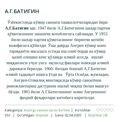
А.Г.БАТИГИН
Ўзбекистонда кўмир саноати ташкилотчиларидан бири
А.Г.Батигин
эди. 1947 йили А.Г.Батигинни шаҳар партия
қўмитасининг иккинчи котиблигига сайлашди. У 1953
йили шахар партия қўмитасининг биринчи котиби
вазифасига қўйилди. Ўша даврда Ангрен кўмир кони
тараққиёти масаласи устида иш олиб борди ва кўмир
қазиб олишни кенг қўламда илмий асосда ишлаб
чиққанлиги учун унга иқтисод фанлари номзоди илмий
даражаси берилди. 1960- йилдан бошлаб А.Г.Батигин
илмий тадқиқот ишига ўтди ва Ўрта Осиёда, жумладан,
Ангрен
-
Олмалиқ минтақасида кўмир саноатини
ривожлантириш дастурини ишлаб чиқиш билан машғул
бўлди. 1983 йили А.Г.Батигиннинг номи Ангреннинг
фахрий фуқаролари китобига киритилди.
Kategoriya:
Xozirgi zamon tarixi bo'limi
|
Ko'rishlar:
553
|
Qo'shilgan:
doynub
|
Sana:
02.04.2020
|
Sharhlar (0)