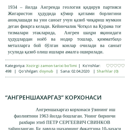
1934 – йилда Ангренда геология қидирув партияси
Жигаристон ҳудудида кўмир қатлами борлигини
аниқлашади ва уни саноат учун қазиб чиқариш мумкин
деган фикрга келади. Кейинчалик Чотқол ва Қурама тоғ
тизмалари этакларида, Ангрен шаҳри яқинидаги
ҳудудлардан ноёб ва нодир тошлар, қимматбаҳо
металларга бой бўлган конлар очилади ва саноат
усулида қазиб олиш ишлари амалга оширилади.
Kategoriya:
Xozirgi zamon tarixi bo'limi
|
Ko'rishlar:
498
|
Qo'shilgan:
doynub
|
Sana:
02.04.2020
|
Sharhlar (0)
“АНГРЕНШАХАРГАЗ” КОРХОНАСИ
Ангреншахаргаз корхонаси ўзининг иш
фаолиятини 1963 йилда бошлаган. Унинг биринчи
рахбари этиб ПЕТР СЕРГЕЕВИЧ СВИНКОВ
тайинланган. Бу даврда шахарнинг фақатгина 10-дахаси