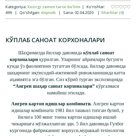
Kategoriya:
Xozirgi zamon tarixi bo'limi
|
Ko'rishlar:
499
|
Qo'shilgan:
doynub
|
Sana:
02.04.2020
|
Sharhlar (0)
КЎПЛАБ САНОАТ КОРХОНАЛАРИ
Шаҳримизда йиллар давомида
кўплаб саноат
корхоналари
қурилган. Уларнинг айримлари бугунги
кунда ўз фаолиятини тугатган бўлсада, йиллар давомида
шаҳарнинг иқтисодий-ижтимоий ривожланишида катта
аҳамиятга эга бўлган. Сиз кўриб турган экспозицияда
“Ангрен шаҳар саноат корхоналари”
кўргазмаси
намойиш этилади.
Ангрен картон идишлар комбинати
.
Ангрен картон
идишлар комбинати 1981 йил ташкил топган булиб, у
йилига 100 минг тонна картон идишлар ишлаб
чикаришга мўлжалланган эди. 5 йил давомида Гулбог
кургонида фабриканинг корпуси,мураккаб технологик