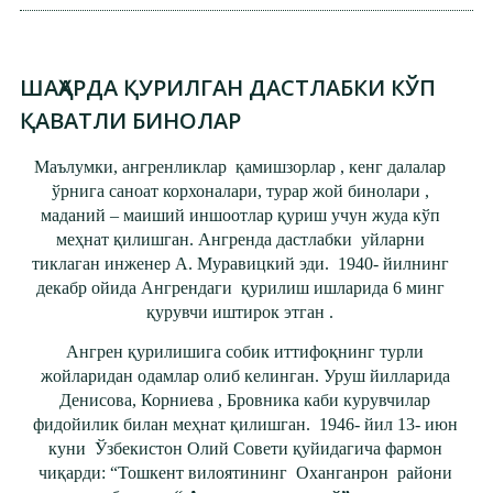
ШАҲАРДА ҚУРИЛГАН ДАСТЛАБКИ КЎП
ҚАВАТЛИ БИНОЛАР
Маълумки, ангренликлар қамишзорлар , кенг далалар
ўрнига саноат корхоналари, турар жой бинолари ,
маданий – маиший иншоотлар қуриш учун жуда кўп
меҳнат қилишган. Ангренда дастлабки уйларни
тиклаган инженер А. Муравицкий эди. 1940- йилнинг
декабр ойида Ангрендаги қурилиш ишларида 6 минг
қурувчи иштирок этган .
Ангрен қурилишига собик иттифоқнинг турли
жойларидан одамлар олиб келинган. Уруш йилларида
Денисова, Корниева , Бровника каби курувчилар
фидойилик билан меҳнат қилишган. 1946- йил 13- июн
куни Ўзбекистон Олий Совети қуйидагича фармон
чиқарди: “Тошкент вилоятининг Оханганрон райони