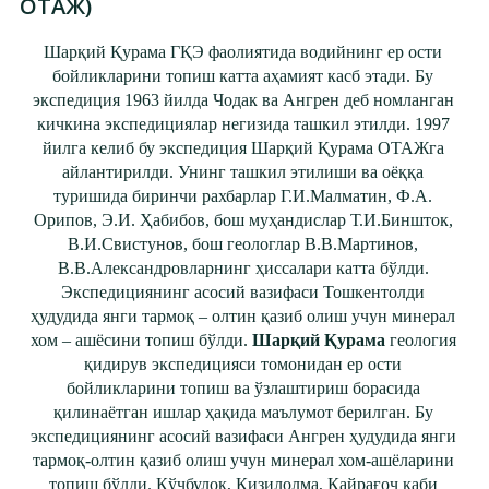
ОТАЖ)
Шарқий Қурама ГҚЭ фаолиятида водийнинг ер ости
бойликларини топиш катта аҳамият касб этади. Бу
экспедиция 1963 йилда Чодак ва Ангрен деб номланган
кичкина экспедициялар негизида ташкил этилди. 1997
йилга келиб бу экспедиция Шарқий Қурама ОТАЖга
айлантирилди. Унинг ташкил этилиши ва оёққа
туришида биринчи рахбарлар Г.И.Малматин, Ф.А.
Орипов, Э.И. Ҳабибов, бош муҳандислар Т.И.Биншток,
В.И.Свистунов, бош геологлар В.В.Мартинов,
В.В.Александровларнинг ҳиссалари катта бўлди.
Экспедициянинг асосий вазифаси Тошкентолди
ҳудудида янги тармоқ – олтин қазиб олиш учун минерал
хом – ашёсини топиш бўлди.
Шарқий Қурама
геология
қидирув экспедицияси томонидан ер ости
бойликларини топиш ва ўзлаштириш борасида
қилинаётган ишлар ҳақида маълумот берилган. Бу
экспедициянинг асосий вазифаси Ангрен ҳудудида янги
тармоқ-олтин қазиб олиш учун минерал хом-ашёларини
топиш бўлди. Кўчбулоқ, Қизилолма, Қайрағоч каби