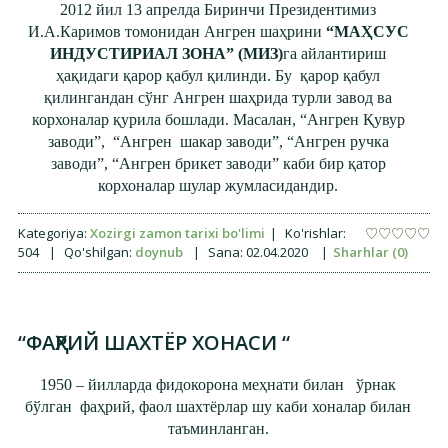
2012 йил 13 апрелда Биринчи Президентимиз
И.А.Каримов томонидан Ангрен шаҳрини
“МАҲСУС
ИНДУСТИРИАЛ ЗОНА” (МИЗ)
га айлантириш
ҳақидаги қарор қабул қилинди. Бу қарор қабул
қилингандан сўнг Ангрен шаҳрида турли завод ва
корхоналар қурила бошлади. Масалан, “Ангрен Қувур
заводи”, “Ангрен шакар заводи”, “Ангрен ручка
заводи”, “Ангрен брикет заводи” каби бир қатор
корхоналар шулар жумласидандир.
Kategoriya:
Xozirgi zamon tarixi bo'limi
|
Ko'rishlar:
504
|
Qo'shilgan:
doynub
|
Sana:
02.04.2020
|
Sharhlar (0)
“ФАҲРИЙ ШАХТЁР ХОНАСИ “
1950 – йилларда фидокорона меҳнати билан ўрнак
бўлган фаҳрий, фаол шахтёрлар шу каби хоналар билан
таъминланган.