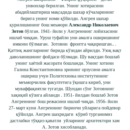
унвонлар берилган. Унинг хотирасини
абадийлаштириш мақсадида шахар кўчаларининг
бирига унинг номи қўйилди. Ангрен шахар
қурилишининг бош меьмори
Александр Николаевич
Зотов
бўлган. 1941- йили у Ангреннинг лойихасини
ишлаб чиққан. Уруш туфайли уни амалга оширишнинг
имкони бўлмаган. Зотовни фронтга чақиришган.. .
Қаттиқ жангларнинг бирида кўзидан айрилди. Узоқ вақт
даволанишнинг фойдаси бўлмади. Шу вақтдан бошлаб
унинг хаётий жасорати бошланди. Унинг хотини
Галина Константиновна эрининг орзусини амалга
ошириш учун Политехника институтининг
меъморчилик факултетига ўқишга кириб, уни
муваффақиятли тугатди. Шундан сўнг Зотовнинг
хақиқий кўзига айланди . 1951- йилдан бошлаб Зотов
Ангреннинг бош режасини ишлаб чиқди. 1956- йили
27- март куни Ангреннинг биринчи уйларига пойдевор
қўйилди. Ангрен шахридаги кўриб турганимиз
дастлабки тўққиз қаватли уйларнинг архитектори хам
А. Зотов хисобланади.