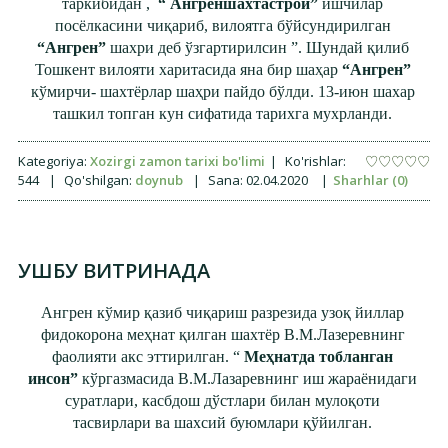
таркибидан ,
“ Ангреншахтастрой”
ишчилар
посёлкасини чиқариб, вилоятга бўйсундирилган
“Ангрен”
шахри деб ўзгартирилсин ”. Шундай қилиб
Тошкент вилояти харитасида яна бир шаҳар
“Ангрен”
кўмирчи- шахтёрлар шаҳри пайдо бўлди. 13-июн шахар
ташкил топган кун сифатида тарихга мухрланди.
Kategoriya:
Xozirgi zamon tarixi bo'limi
|
Ko'rishlar:
544
|
Qo'shilgan:
doynub
|
Sana:
02.04.2020
|
Sharhlar (0)
УШБУ ВИТРИНАДА
Ангрен кўмир қазиб чиқариш разрезида узоқ йиллар
фидокорона меҳнат қилган шахтёр В.М.Лазеревнинг
фаолияти акс эттирилган. “
Меҳнатда тобланган
инсон”
кўргазмасида В.М.Лазаревнинг иш жараёнидаги
суратлари, касбдош дўстлари билан мулоқоти
тасвирлари ва шахсий буюмлари қўйилган.