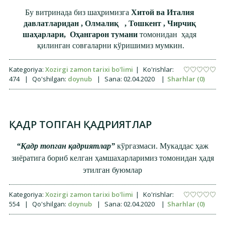
Бу витринада биз шаҳримизга
Хитой ва Италия
давлатларидан , Олмалиқ , Тошкент , Чирчиқ
шаҳарлари, Оҳангарон
тумани
томонидан ҳадя
қилинган совғаларни кўришимиз мумкин.
Kategoriya:
Xozirgi zamon tarixi bo'limi
|
Ko'rishlar:
474
|
Qo'shilgan:
doynub
|
Sana:
02.04.2020
|
Sharhlar (0)
ҚАДР ТОПГАН ҚАДРИЯТЛАР
“Қадр топган қадриятлар”
кўргазмаси. Мукаддас ҳаж
зиёратига бориб келган ҳамшахарларимиз томонидан ҳадя
этилган буюмлар
Kategoriya:
Xozirgi zamon tarixi bo'limi
|
Ko'rishlar:
554
|
Qo'shilgan:
doynub
|
Sana:
02.04.2020
|
Sharhlar (0)