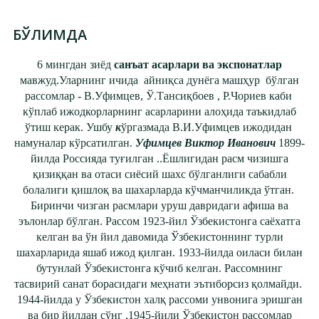
БЎЛИМДА
6 мингдан зиёд
санъат асарлари ва экспонатлар
мавжуд.Уларнинг ичида айниқса дунёга машҳур бўлган
рассомлар - В.Уфимцев, Ў.Тансиқбоев , Р.Чориев каби
кўплаб ижодкорларнинг асарларини алоҳида таъкидлаб
ўтиш керак. Ушбу
к
ўргазмада В.И.Уфимцев ижодидан
намуналар кўрсатилган.
Уфимцев Виктор Иванович
1899-
йилда Россияда туғилган ..Ёшлигидан расм чизишга
қизиққан ва отаси сиёсий шахс бўлганлиги сабабли
болалиги қишлоқ ва шахарларда кўчманчиликда ўтган.
Биринчи чизган расмлари уруш давридаги афиша ва
эълонлар бўлган. Рассом 1923-йил Ўзбекистонга саёхатга
келган ва ўн йил давомида Ўзбекистоннинг турли
шахарларида яшаб ижод қилган. 1933-йилда оиласи билан
бутунлай Ўзбекистонга кўчиб келган. Рассомнинг
тасвирий санат борасидаги меҳнати эътиборсиз қолмайди.
1944-йилда у Ўзбекистон халқ рассоми унвонига эришган
ва бир йилдан сўнг ,1945-йили Ўзбекистон рассомлар