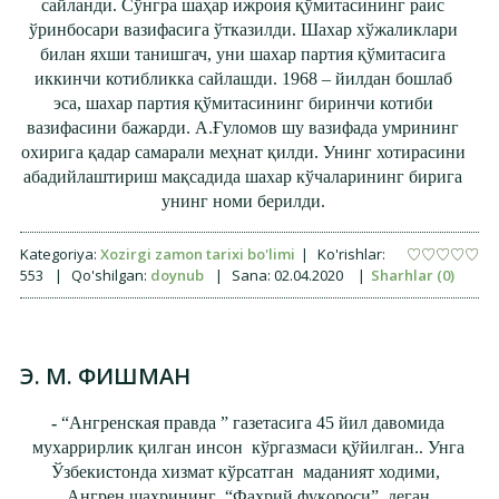
сайланди. Сўнгра шаҳар ижроия қўмитасининг раис
ўринбосари вазифасига ўтказилди. Шахар хўжаликлари
билан яхши танишгач, уни шахар партия қўмитасига
иккинчи котибликка сайлашди. 1968 – йилдан бошлаб
эса, шахар партия қўмитасининг биринчи котиби
вазифасини бажарди. А.Ғуломов шу вазифада умрининг
охирига қадар самарали меҳнат қилди. Унинг хотирасини
абадийлаштириш мақсадида шахар кўчаларининг бирига
унинг номи берилди.
Kategoriya:
Xozirgi zamon tarixi bo'limi
|
Ko'rishlar:
553
|
Qo'shilgan:
doynub
|
Sana:
02.04.2020
|
Sharhlar (0)
Э. М. ФИШМАН
-
“Ангренская правда ” газетасига 45 йил давомида
мухаррирлик қилган инсон кўргазмаси қўйилган.. Унга
Ўзбекистонда хизмат кўрсатган маданият ходими,
Ангрен шахрининг “Фахрий фуқороси” деган