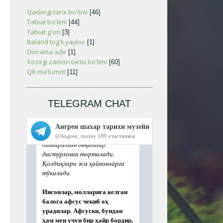
Qadimgi tarix bo'limi
[46]
Tabiat bo'limi
[44]
Tabiat g'ori
[3]
Baland tog'li yaylov
[1]
Diorama adir
[1]
Xozirgi zamon tarixi bo'limi
[60]
QR ma'lumot
[11]
TELEGRAM CHAT