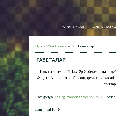
YANGILIKLAR
ONLINE DO'K
Uy
2020
Апрель
02
»
»
»
» Газеталар.
ГАЗЕТАЛАР.
Илк газетамиз “Шахтёр Узбекистана “ де
Фақат “Ангренстрой” бошқармаси ва касаба 
сонлар
Kategoriya
:
Xozirgi zamon tarixi bo'limi
|
Ko'rish
Jami sharhlar
:
0