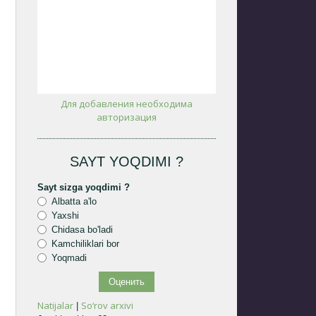
Для добавления необходима
авторизация
SAYT YOQDIMI ?
Sayt sizga yoqdimi ?
Albatta a'lo
Yaxshi
Chidasa bo'ladi
Kamchiliklari bor
Yoqmadi
Natijalar
So‘rov arxivi
|