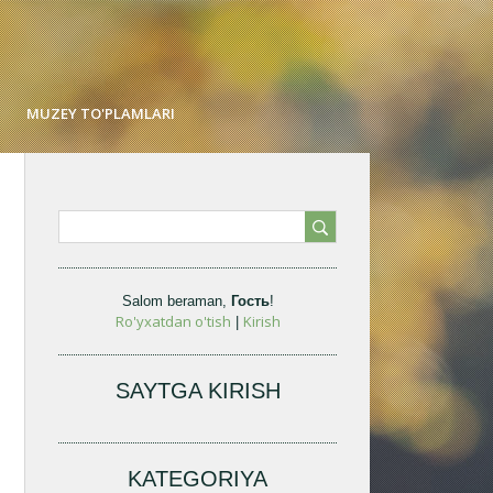
MUZEY TO'PLAMLARI
Salom beraman
,
Гость
!
Ro'yxatdan o'tish
Kirish
|
SAYTGA KIRISH
KATEGORIYA