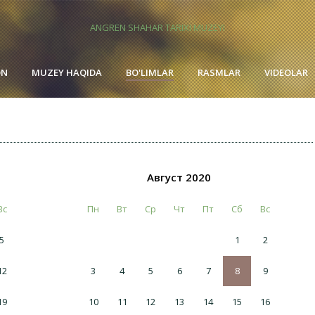
ANGREN SHAHAR TARIXI MUZEYI
ON
MUZEY HAQIDA
BO'LIMLAR
RASMLAR
VIDEOLAR
Август 2020
Вс
Пн
Вт
Ср
Чт
Пт
Сб
Вс
5
1
2
12
3
4
5
6
7
8
9
19
10
11
12
13
14
15
16