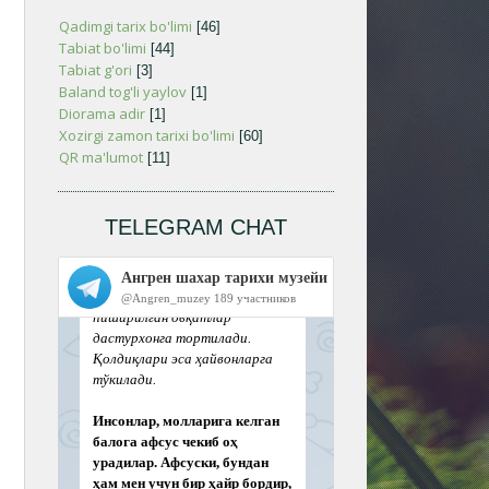
Qadimgi tarix bo'limi
[46]
Tabiat bo'limi
[44]
Tabiat g'ori
[3]
Baland tog'li yaylov
[1]
Diorama adir
[1]
Xozirgi zamon tarixi bo'limi
[60]
QR ma'lumot
[11]
TELEGRAM CHAT