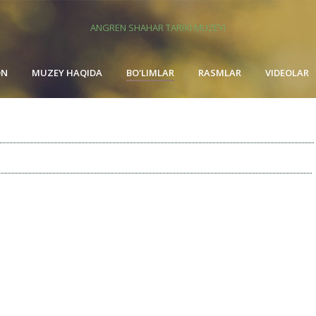
ANGREN SHAHAR TARIXI MUZEYI
ON
MUZEY HAQIDA
BO'LIMLAR
RASMLAR
VIDEOLAR