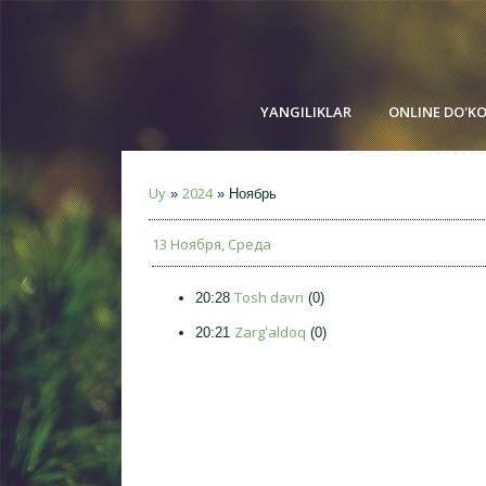
YANGILIKLAR
ONLINE DO'K
Uy
2024
»
»
Ноябрь
13 Ноября, Среда
Tosh davri
20:28
(0)
Zargʻaldoq
20:21
(0)