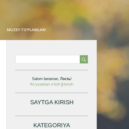
MUZEY TO'PLAMLARI
Salom beraman
,
Гость
!
Ro'yxatdan o'tish
Kirish
|
SAYTGA KIRISH
KATEGORIYA