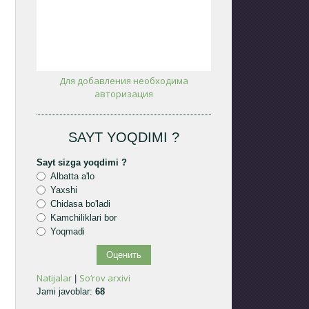
Для добавления необходима
авторизация
SAYT YOQDIMI ?
Sayt sizga yoqdimi ?
Albatta a'lo
Yaxshi
Chidasa bo'ladi
Kamchiliklari bor
Yoqmadi
Natijalar
So‘rov arxivi
|
Jami javoblar:
68