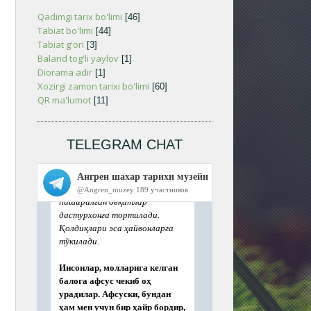
Qadimgi tarix bo'limi
[46]
Tabiat bo'limi
[44]
Tabiat g'ori
[3]
Baland tog'li yaylov
[1]
Diorama adir
[1]
Xozirgi zamon tarixi bo'limi
[60]
QR ma'lumot
[11]
TELEGRAM CHAT