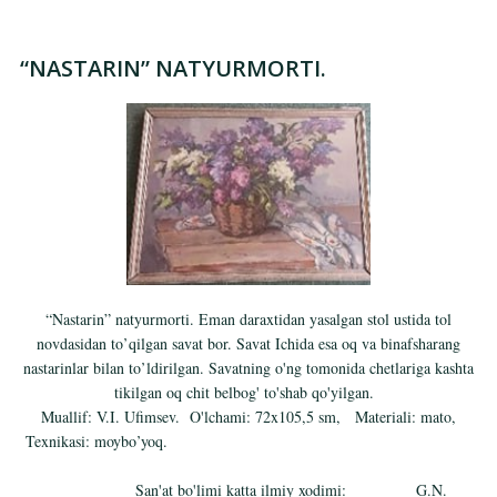
“NASTARIN” NATYURMORTI.
“Nastarin” natyurmorti. Eman daraxtidan yasalgan stol ustida tol
novdasidan to’qilgan savat bor. Savat Ichida esa oq va binafsharang
nastarinlar bilan to’ldirilgan. Savatning o'ng tomonida chetlariga kashta
tikilgan oq chit belbog' to'shab qo'yilgan.
Muallif: V.I. Ufimsev. O'lchami: 72x105,5 sm, Materiali: mato,
Texnikasi: moybo’yoq.
San'at bo'limi katta ilmiy xodimi: G.N.