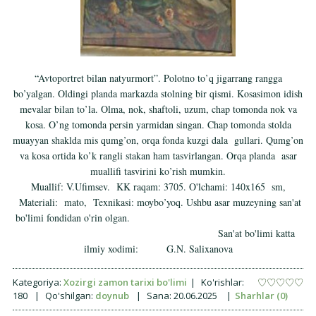
“Avtoportret bilan natyurmort”. Polotno to’q jigarrang rangga
bo’yalgan. Oldingi planda markazda stolning bir qismi. Kosasimon idish
mevalar bilan to’la. Olma, nok, shaftoli, uzum, chap tomonda nok va
kosa. O’ng tomonda persin yarmidan singan. Chap tomonda stolda
muayyan shaklda mis qumg’on, orqa fonda kuzgi dala gullari. Qumg’on
va kosa ortida ko’k rangli stakan ham tasvirlangan. Orqa planda asar
muallifi tasvirini ko’rish mumkin.
Muallif: V.Ufimsev. KK raqam: 3705. O'lchami: 140x165 sm,
Materiali: mato, Texnikasi: moybo’yoq. Ushbu asar muzeyning san'at
bo'limi fondidan o'rin olgan.
San'at bo'limi katta
ilmiy xodimi: G.N. Salixanova
Kategoriya:
Xozirgi zamon tarixi bo'limi
|
Ko'rishlar:
180
|
Qo'shilgan:
doynub
|
Sana:
20.06.2025
|
Sharhlar (0)