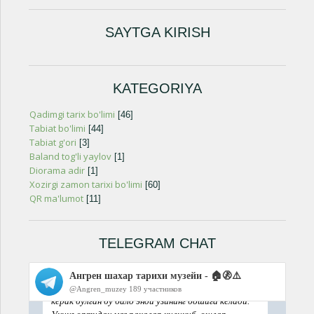
SAYTGA KIRISH
KATEGORIYA
Qadimgi tarix bo'limi
[46]
Tabiat bo'limi
[44]
Tabiat g'ori
[3]
Baland tog'li yaylov
[1]
Diorama adir
[1]
Xozirgi zamon tarixi bo'limi
[60]
QR ma'lumot
[11]
TELEGRAM CHAT