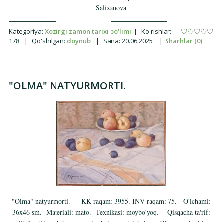
Salixanova
Kategoriya:
Xozirgi zamon tarixi bo'limi
|
Ko'rishlar:
178
|
Qo'shilgan:
doynub
|
Sana:
20.06.2025
|
Sharhlar (0)
"OLMA" NATYURMORTI.
"Olma" natyurmorti. KK raqam: 3955. INV raqam: 75. O'lchami:
36x46 sm. Materiali: mato. Texnikasi: moybo'yoq. Qisqacha ta'rif: