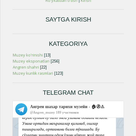
Ro'yxatdan o'tish
Kirish
|
SAYTGA KIRISH
KATEGORIYA
Muzey ko'rinishi
[13]
Muzey eksponatlari
[256]
Angren shahri
[22]
Muzey kunlik rasmlari
[123]
TELEGRAM CHAT