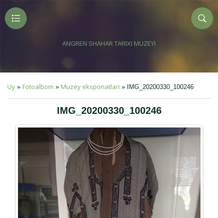
ANGREN SHAHAR TARIXI MUZEYI
Uy
Fotoalbom
Muzey eksponatlari
»
»
» IMG_20200330_100246
IMG_20200330_100246