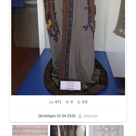
471
0
0.0
Haqiqiy hajmda
675x900
/ 138.9Kb
doynub
Qo'shilgan
01.04.2020