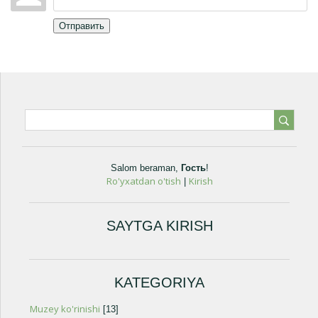
Отправить
Salom beraman
,
Гость
!
Ro'yxatdan o'tish
Kirish
|
SAYTGA KIRISH
KATEGORIYA
Muzey ko'rinishi
[13]