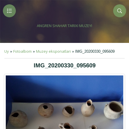
ANGREN SHAHAR TARIXI MUZEYI
Uy
Fotoalbom
Muzey eksponatlari
»
»
» IMG_20200330_095609
IMG_20200330_095609