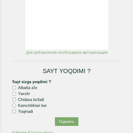
Для добавления необходима авторизация
SAYT YOQDIMI ?
Sayt sizga yoqdimi ?
Albatta a'lo
Yaxshi
Chidasa bo'ladi
Kamchiliklari bor
Yoqmadi
Natijalar
So‘rov arxivi
|