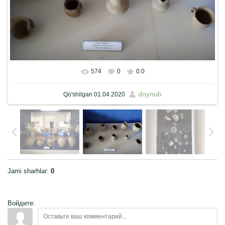
574
0
0.0
Haqiqiy hajmda
900x675
/ 69.3Kb
doynub
Qo'shilgan
01.04.2020
Jami sharhlar
:
0
Войдите: