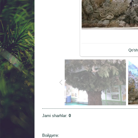
Ha
Qo'sh
Jami sharhlar
:
0
Войдите: