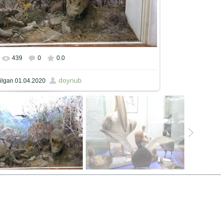
439
0
0.0
qiqiy hajmda
900x506
/ 153.3Kb
doynub
ilgan
01.04.2020