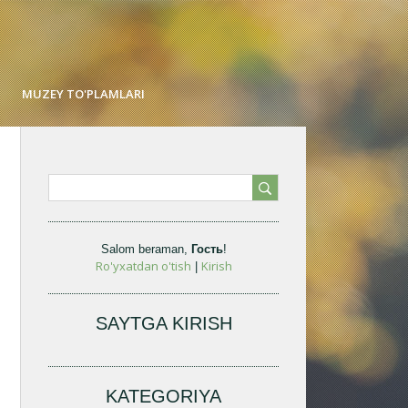
MUZEY TO'PLAMLARI
Salom beraman
,
Гость
!
Ro'yxatdan o'tish
Kirish
|
SAYTGA KIRISH
KATEGORIYA