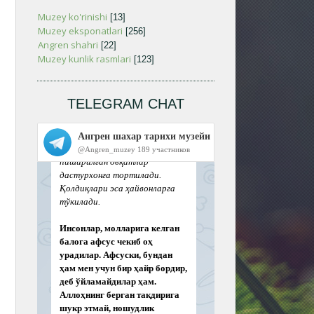
Muzey ko'rinishi
[13]
Muzey eksponatlari
[256]
Angren shahri
[22]
Muzey kunlik rasmlari
[123]
TELEGRAM CHAT