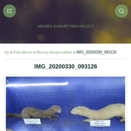
ANGREN SHAHAR TARIXI MUZEYI
Uy
Fotoalbom
Muzey eksponatlari
»
»
» IMG_20200330_093126
IMG_20200330_093126