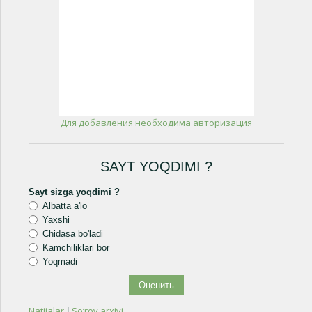
Для добавления необходима авторизация
SAYT YOQDIMI ?
Sayt sizga yoqdimi ?
Albatta a'lo
Yaxshi
Chidasa bo'ladi
Kamchiliklari bor
Yoqmadi
Natijalar
So‘rov arxivi
|