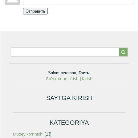
Отправить
Salom beraman
,
Гость
!
Ro'yxatdan o'tish
Kirish
|
SAYTGA KIRISH
KATEGORIYA
Muzey ko'rinishi
[13]