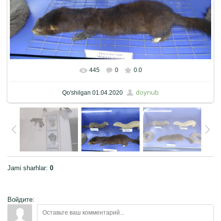
445
0
0.0
Haqiqiy hajmda
900x675
/ 140.2Kb
doynub
Qo'shilgan
01.04.2020
Jami sharhlar
:
0
Войдите: