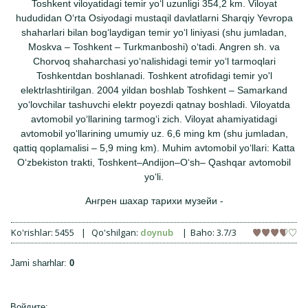
Toshkent viloyatidagi temir yoʻl uzunligi 354,2 km. Viloyat
hududidan Oʻrta Osiyodagi mustaqil davlatlarni Sharqiy Yevropa
shaharlari bilan bogʻlaydigan temir yoʻl liniyasi (shu jumladan,
Moskva – Toshkent – Turkmanboshi) oʻtadi. Angren sh. va
Chorvoq shaharchasi yoʻnalishidagi temir yoʻl tarmoqlari
Toshkentdan boshlanadi. Toshkent atrofidagi temir yo'l
elektrlashtirilgan. 2004 yildan boshlab Toshkent – Samarkand
yoʻlovchilar tashuvchi elektr poyezdi qatnay boshladi. Viloyatda
avtomobil yoʻllarining tarmogʻi zich. Viloyat ahamiyatidagi
avtomobil yoʻllarining umumiy uz. 6,6 ming km (shu jumladan,
qattiq qoplamalisi – 5,9 ming km). Muhim avtomobil yoʻllari: Katta
Oʻzbekiston trakti, Toshkent–Andijon–Oʻsh– Qashqar avtomobil
yoʻli.
Ангрен шахар тарихи музейи -
Ko'rishlar
:
5455
|
Qo'shilgan
:
doynub
|
Baho
:
3.7
/
3
Jami sharhlar
:
0
Войдите: