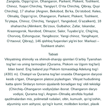
Zangiota, Oqqoʻrgʻon, Ohangaron, Parkent, Piskent, Toshkent,
Chinoz, Yuqori Chirchiq, Yangiyoʻl, Oʻrta Chirchiq, Qibray, Quyi
Chirchiq), 17 shahar (Angren, Bekobod, Boʻka, Doʻstobod, Keles,
Olmaliq, Oqqoʻrgʻon, Ohangaron, Parkent, Piskent, Toshkent,
Toʻytepa, Chinoz, Chirchiq, Yangiyoʻl, Yangiobod, Gʻazalkent), 18
shaharcha (Alimkent, Boʻzsuv, Gulbahor, Zafar, Iskandar,
Krasnogorsk, Nurobod, Olmazor, Salor, Tuyaboʻgʻiz, Chigʻiriq,
Chorvoq, Eshonguzar, Yangibozor, Yangi chinoz, Yangihayot,
Oʻrtaovul, Qibray), 146 qishloq fuqarolari yigʻini bor. Markazi –
Toshkent shahri.
Tabiati
Viloyatning shimoliy va shimoli-sharqiy qismlari Gʻarbiy Tyanshan
togʻlari va uning tarmoqlari (Qurama, Piskom va Ugom togʻlari)
bilan band. Eng baland joyi Piskom tizmasidagi Adelung togʻi
(4301 m). Chatqol va Qurama togʻlari orasida Ohangaron daryosi
kesib oʻtgan, Ohangaron platosi joylashgan. Viloyat hududining
katta qismi Sirdaryo tomon qiyalanib boradigan togʻ oldi tekisligi
(Chirchiq–Ohangaron vodiysi)dan iborat. Ohangaron daryo
vodiysi, Qurama togʻi, Angren–Olmaliq atrofida foydali
qazilmalardan mis, polimetall rudalari, oltin, kumush, qoʻrgʻoshin,
alyuminiy xom ashyosi, qoʻngʻir kumir, molibden konlari, plavik