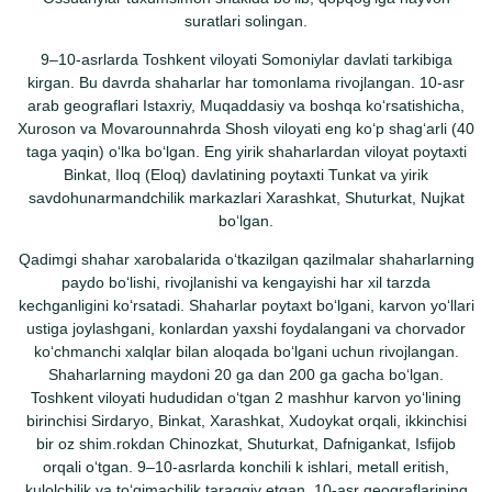
suratlari solingan.
9–10-asrlarda Toshkent viloyati Somoniylar davlati tarkibiga
kirgan. Bu davrda shaharlar har tomonlama rivojlangan. 10-asr
arab geograflari Istaxriy, Muqaddasiy va boshqa koʻrsatishicha,
Xuroson va Movarounnahrda Shosh viloyati eng koʻp shagʻarli (40
taga yaqin) oʻlka boʻlgan. Eng yirik shaharlardan viloyat poytaxti
Binkat, Iloq (Eloq) davlatining poytaxti Tunkat va yirik
savdohunarmandchilik markazlari Xarashkat, Shuturkat, Nujkat
boʻlgan.
Qadimgi shahar xarobalarida oʻtkazilgan qazilmalar shaharlarning
paydo boʻlishi, rivojlanishi va kengayishi har xil tarzda
kechganligini koʻrsatadi. Shaharlar poytaxt boʻlgani, karvon yoʻllari
ustiga joylashgani, konlardan yaxshi foydalangani va chorvador
koʻchmanchi xalqlar bilan aloqada boʻlgani uchun rivojlangan.
Shaharlarning maydoni 20 ga dan 200 ga gacha boʻlgan.
Toshkent viloyati hududidan oʻtgan 2 mashhur karvon yoʻlining
birinchisi Sirdaryo, Binkat, Xarashkat, Xudoykat orqali, ikkinchisi
bir oz shim.rokdan Chinozkat, Shuturkat, Dafnigankat, Isfijob
orqali oʻtgan. 9–10-asrlarda konchili k ishlari, metall eritish,
kulolchilik va toʻqimachilik taraqqiy etgan. 10-asr geograflarining