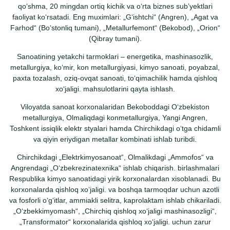
qoʻshma, 20 mingdan ortiq kichik va oʻrta biznes subʼyektlari
faoliyat koʻrsatadi. Eng muximlari: „Gʻishtchi“ (Angren), „Agat va
Farhod“ (Boʻstonliq tumani), „Metallurfemont“ (Bekobod), „Orion“
(Qibray tumani).
Sanoatining yetakchi tarmoklari – energetika, mashinasozlik,
metallurgiya, koʻmir, kon metallurgiyasi, kimyo sanoati, poyabzal,
paxta tozalash, oziq-ovqat sanoati, toʻqimachilik hamda qishloq
xoʻjaligi. mahsulotlarini qayta ishlash.
Viloyatda sanoat korxonalaridan Bekoboddagi Oʻzbekiston
metallurgiya, Olmaliqdagi konmetallurgiya, Yangi Angren,
Toshkent issiqlik elektr styalari hamda Chirchikdagi oʻtga chidamli
va qiyin eriydigan metallar kombinati ishlab turibdi.
Chirchikdagi „Elektrkimyosanoat“, Olmalikdagi „Ammofos“ va
Angrendagi „Oʻzbekrezinatexnika“ ishlab chiqarish. birlashmalari
Respublika kimyo sanoatidagi yirik korxonalardan xisoblanadi. Bu
korxonalarda qishloq xoʻjaligi. va boshqa tarmoqdar uchun azotli
va fosforli oʻgʻitlar, ammiakli selitra, kaprolaktam ishlab chikariladi.
„Oʻzbekkimyomash“, „Chirchiq qishloq xoʻjaligi mashinasozligi“,
„Transformator“ korxonalarida qishloq xoʻjaligi. uchun zarur