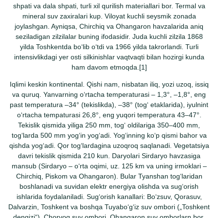
shpati va dala shpati, turli xil qurilish materiallari bor. Termal va
mineral suv zaxiralari kup. Viloyat kuchli seysmik zonada
joylashgan. Ayniqsa, Chirchiq va Ohangaron havzalarida aniq
seziladigan zilzilalar buning ifodasidir. Juda kuchli zilzila 1868
yilda Toshkentda boʻlib oʻtdi va 1966 yilda takrorlandi. Turli
intensivlikdagi yer osti silkinishlar vaqtvaqti bilan hozirgi kunda
ham davom etmoqda.[1]
Iqlimi keskin kontinental. Qishi nam, nisbatan iliq, yozi uzoq, issiq
va quruq. Yanvarning oʻrtacha temperaturasi – 1,3°, –1,8°, eng
past temperatura –34° (tekislikda), –38° (togʻ etaklarida), iyulnint
oʻrtacha tempaturasi 26,8°, eng yuqori temperatura 43–47°.
Tekislik qismida yiliga 250 mm, togʻ oldilariga 350–400 mm,
togʻlarda 500 mm yogʻin yogʻadi. Yogʻinning koʻp qismi bahor va
qishda yogʻadi. Qor togʻlardagina uzoqroq saqlanadi. Vegetatsiya
davri tekislik qismida 210 kun. Daryolari Sirdaryo havzasiga
mansub (Sirdaryo – oʻrta oqimi, uz. 125 km va uning irmoklari –
Chirchiq, Piskom va Ohangaron). Bular Tyanshan togʻlaridan
boshlanadi va suvidan elektr energiya olishda va sugʻorish
ishlarida foydalaniladi. Sugʻorish kanallari: Boʻzsuv, Qorasuv,
Dalvarzin, Toshkent va boshqa Tuyaboʻgʻiz suv ombori („Toshkent
dengizi“), Chorvoq suv ombori, Ohangaron suv omborlarn bor.