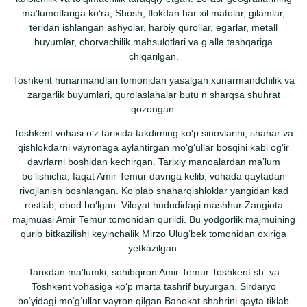
maʼlumotlariga koʻra, Shosh, Ilokdan har xil matolar, gilamlar,
teridan ishlangan ashyolar, harbiy qurollar, egarlar, metall
buyumlar, chorvachilik mahsulotlari va gʻalla tashqariga
chiqarilgan.
Toshkent hunarmandlari tomonidan yasalgan xunarmandchilik va
zargarlik buyumlari, qurolaslahalar butu n sharqsa shuhrat
qozongan.
Toshkent vohasi oʻz tarixida takdirning koʻp sinovlarini, shahar va
qishlokdarni vayronaga aylantirgan moʻgʻullar bosqini kabi ogʻir
davrlarni boshidan kechirgan. Tarixiy manoalardan maʼlum
boʻlishicha, faqat Amir Temur davriga kelib, vohada qaytadan
rivojlanish boshlangan. Koʻplab shaharqishloklar yangidan kad
rostlab, obod boʻlgan. Viloyat hududidagi mashhur Zangiota
majmuasi Amir Temur tomonidan qurildi. Bu yodgorlik majmuining
qurib bitkazilishi keyinchalik Mirzo Ulugʻbek tomonidan oxiriga
yetkazilgan.
Tarixdan maʼlumki, sohibqiron Amir Temur Toshkent sh. va
Toshkent vohasiga koʻp marta tashrif buyurgan. Sirdaryo
boʻyidagi moʻgʻullar vayron qilgan Banokat shahrini qayta tiklab