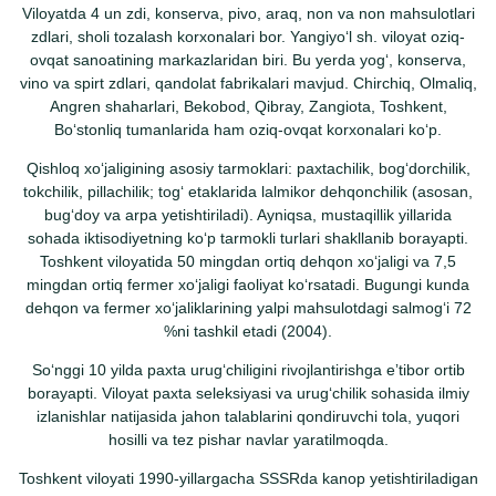
Viloyatda 4 un zdi, konserva, pivo, araq, non va non mahsulotlari
zdlari, sholi tozalash korxonalari bor. Yangiyoʻl sh. viloyat oziq-
ovqat sanoatining markazlaridan biri. Bu yerda yogʻ, konserva,
vino va spirt zdlari, qandolat fabrikalari mavjud. Chirchiq, Olmaliq,
Angren shaharlari, Bekobod, Qibray, Zangiota, Toshkent,
Boʻstonliq tumanlarida ham oziq-ovqat korxonalari koʻp.
Qishloq xoʻjaligining asosiy tarmoklari: paxtachilik, bogʻdorchilik,
tokchilik, pillachilik; togʻ etaklarida lalmikor dehqonchilik (asosan,
bugʻdoy va arpa yetishtiriladi). Ayniqsa, mustaqillik yillarida
sohada iktisodiyetning koʻp tarmokli turlari shakllanib borayapti.
Toshkent viloyatida 50 mingdan ortiq dehqon xoʻjaligi va 7,5
mingdan ortiq fermer xoʻjaligi faoliyat koʻrsatadi. Bugungi kunda
dehqon va fermer xoʻjaliklarining yalpi mahsulotdagi salmogʻi 72
%ni tashkil etadi (2004).
Soʻnggi 10 yilda paxta urugʻchiligini rivojlantirishga eʼtibor ortib
borayapti. Viloyat paxta seleksiyasi va urugʻchilik sohasida ilmiy
izlanishlar natijasida jahon talablarini qondiruvchi tola, yuqori
hosilli va tez pishar navlar yaratilmoqda.
Toshkent viloyati 1990-yillargacha SSSRda kanop yetishtiriladigan