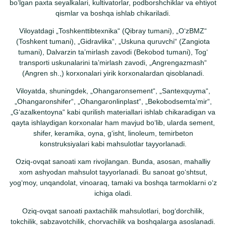
boʻlgan paxta seyalkalari, kultivatorlar, podborshchiklar va ehtiyot
qismlar va boshqa ishlab chikariladi.
Viloyatdagi „Toshkenttibtexnika“ (Qibray tumani), „OʻzBMZ“
(Toshkent tumani), „Gidravlika“, „Uskuna quruvchi“ (Zangiota
tumani), Dalvarzin taʼmirlash zavodi (Bekobod tumani), Togʻ
transporti uskunalarini taʼmirlash zavodi, „Angrengazmash“
(Angren sh.,) korxonalari yirik korxonalardan qisoblanadi.
Viloyatda, shuningdek, „Ohangaronsement“, „Santexquyma“,
„Ohangaronshifer“, „Ohangaronlinplast“, „Bekobodsemtaʼmir“,
„Gʻazalkentoyna“ kabi qurilish materiallari ishlab chikaradigan va
qayta ishlaydigan korxonalar ham mavjud boʻlib, ularda sement,
shifer, keramika, oyna, gʻisht, linoleum, temirbeton
konstruksiyalari kabi mahsulotlar tayyorlanadi.
Oziq-ovqat sanoati xam rivojlangan. Bunda, asosan, mahalliy
xom ashyodan mahsulot tayyorlanadi. Bu sanoat goʻshtsut,
yogʻmoy, unqandolat, vinoaraq, tamaki va boshqa tarmoklarni oʻz
ichiga oladi.
Oziq-ovqat sanoati paxtachilik mahsulotlari, bogʻdorchilik,
tokchilik, sabzavotchilik, chorvachilik va boshqalarga asoslanadi.