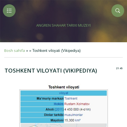
ANGREN SHAHAR TARIXI MUZEYI
Bosh sahifa
» » Toshkent viloyati (Vikipediya)
21:45
TOSHKENT VILOYATI (VIKIPEDIYA)