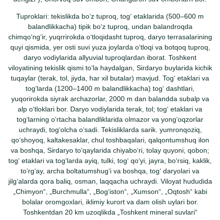
Tuproklari: tekislikda boʻz tuproq, togʻ etaklarida (500–600 m
balandlikkacha) tipik boʻz tuproq, undan balandroqda
chimqoʻngʻir, yuqrrirokda oʻtloqidasht tuproq, daryo terrasalarining
quyi qismida, yer osti suvi yuza joylarda oʻtloqi va botqoq tuproq,
daryo vodiylarida allyuvial tuproqlardan iborat. Toshkent
viloyatining tekislik qismi toʻla haydalgan, Sirdaryo buylarida kichik
tuqaylar (terak, tol, jiyda, har xil butalar) mavjud. Togʻ etaklari va
togʻlarda (1200–1400 m balandlikkacha) togʻ dashtlari,
yuqorirokda siyrak archazorlar, 2000 m dan balandda subalp va
alp oʻtloklari bor. Daryo vodiylarida terak, tol; togʻ etaklari va
togʻlarning oʻrtacha balandliklarida olmazor va yongʻoqzorlar
uchraydi, togʻolcha oʻsadi. Tekisliklarda sarik. yumronqoziq,
qoʻshoyoq, kaltakesaklar, chul toshbaqalari, qalqontumshuq ilon
va boshqa, Sirdaryo toʻqaylarida chiyaboʻri, tolay quyoni, qobon;
togʻ etaklari va togʻlarda ayiq, tulki, togʻ qoʻyi, jayra, boʻrsiq, kaklik,
toʻrgʻay, archa boltatumshugʻi va boshqa, togʻ daryolari va
jilgʻalarda qora baliq, osman, laqqacha uchraydi. Viloyat hududida
„Chimyon“, „Burchmulla“, „Bogʻiston“, „Xumson“, „Oqtosh“ kabi
bolalar oromgoxlari, iklimiy kurort va dam olish uylari bor.
Toshkentdan 20 km uzoqlikda „Toshkent mineral suvlari“