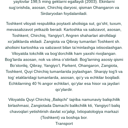
yaylovlar 198,5 ming gektarni egallaydi (2003). Ekinlarni
sugʻorishda, asosan, Chirchiq daryosi, qisman Ohangaron va
Sirdaryodan foydalaniladi.
Toshkent viloyati respublika poytaxti aholisiga sut, goʻsht, tuxum,
mevasabzavot yetkazib beradi. Kartoshka va sabzavot, asosan,
Toshkent, Chirchiq, Yangiyoʻl, Angren shaharlari atrofidagi
xoʻjaliklarda ekiladi. Zangiota va Qibray tumanlari Toshkent sh.
aholisini kartoshka va sabzavot bilan taʼminlashga ixtisoslashgan.
Viloyatda tokchilik va bogʻdorchilik ham yaxshi rivojlangan.
Bogʻlarda asosan, nok va olma oʻstiriladi. Bogʻlarning asosiy qismi
Boʻstonliq, Qibray, Yangiyoʻl, Parkent, Ohangaron, Zangiota,
Toshkent, Quyi Chirchiq tumanlarida joylashgan. Sharqiy togʻli va
togʻ etaklaridagi tumanlarda, asosan, qoʻy va echkilar boqiladi.
Echkilarning 40 % angor echkilari, qoʻylar esa hisor va jaydari
qoʻylardir.
Viloyatda Quyi Chirchiq „Baliqchi“ tajriba namunaviy baliqchilik
birlashmasi, Zangiotada Damachi balikchilik kti, Yangiyoʻl baliq
chavoqlari yetishtirish davlat xoʻjaligi, Ixtiopatologiya markazi
(Toshkent) va boshqa bor.
Transport