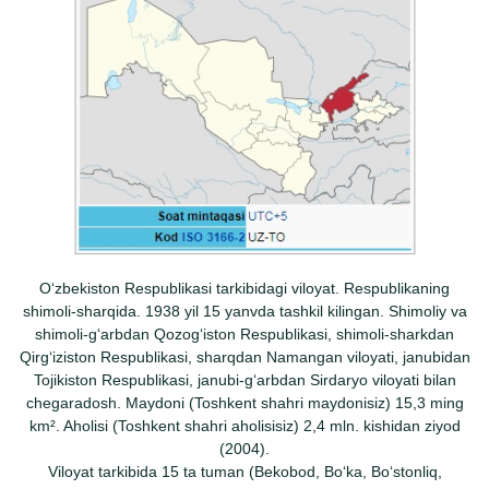
Oʻzbekiston Respublikasi tarkibidagi viloyat. Respublikaning
shimoli-sharqida. 1938 yil 15 yanvda tashkil kilingan. Shimoliy va
shimoli-gʻarbdan Qozogʻiston Respublikasi, shimoli-sharkdan
Qirgʻiziston Respublikasi, sharqdan Namangan viloyati, janubidan
Tojikiston Respublikasi, janubi-gʻarbdan Sirdaryo viloyati bilan
chegaradosh. Maydoni (Toshkent shahri maydonisiz) 15,3 ming
km². Aholisi (Toshkent shahri aholisisiz) 2,4 mln. kishidan ziyod
(2004).
Viloyat tarkibida 15 ta tuman (Bekobod, Boʻka, Boʻstonliq,