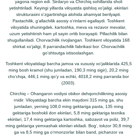
yagona region edi. Sirdaryo va Chirchiq sohillarida sholi
yetishtiriladi. Keyingi yillarda viloyatda qishloq xoʻjaligi. ekinlari
strukturasini oʻzgartirishga alohida ahamiyat berilyapti.
Paxtachilik, gʻallachilik asosiy oʻrinlarni egallaydi. Toshkent
viloyatida shuningdek, kartoshka, meva va rezavor mevalar,
uzum yetishtirish ham yil sayin ortib borayapti. Pillachilik bilan
shugullaniladi. Chorvachilik rivojlangan. Toshkent viloyatida 168
shirkat xoʻjaligi, 8 parrandachilik fabrikasi bor. Chorvachilik
goʻshtsutga ixtisoslashgan.
Toshkent viloyatidagi barcha jamoa va xususiy xoʻjaliklarida 425,5
ming bosh kramol (shu jumladan, 190,3 ming sigir), 20,2 ming
choʻchqa, 446,1 ming qoʻy va echki, 4018,2 ming parranda bor
(2003).
Chirchiq – Ohangaron vodiysi obikor dehqonchilikning asosiy
rnidir. Viloyatdagi barcha ekin maydoni 315 ming ga, shu
jumladan, yerning 108,0 ming gektariga paxta, 135 ming
gektariga boshokli don ekinlari, 5,8 ming gektariga texnika
ekinlari, 17,4 ming gektariga kartoshka, sabzavot va poliz, 39,7
ming gektariga yemxashak ekinlari ekiladi. Bogʻ, tokzor 30,8 ming
ga va 8,5 ming ga oʻrmonzorlar bilan band, pichanzor va