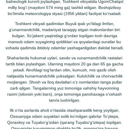
balneologik kurorti joylashgan. Toshkent viloyatida UgomChatqol
milliy bogʻi (maydoni 574 ming ga) tashkil etilgan. Boshqizilsoy
boʻlimida meteorologiya styasi (1956 yildan) faoliyat koʻrsatadi.
Toshkent viloyati qadimdan Buyuk ipak yoʻlidagi ilmfan,
gʻunarmandchilik, madaniyat taraqqiy etgan makonlardan biri
bulgan. Xoʻjakent yaqinidagi gʻordan topilgan tosh davriga
mansub odam suyagining qoldiklari va qoyalardagi suratlar bu
vohada qadimda ibtidoiy odamlar yashaganligidan dalolat beradi.
Shaharlarda hukumat uylari, savdo va xunarmandchilik rastalari
tartib bilan joylashgan. Ularning maydoni 20 ga dan 65 ga gacha
yetadi. Atrofdagi togʻlardan oltin, kumush, mis qazib olish
natijasida hunarmandchilik yuksalgan. Kulolchilik va chorvachilik
rivojlangan. Shosh va Iloq davlatlari oʻz nomlaridan tanga pullar
zarb qilgan. Tangalarning yuz tomoniga vahshiy hayvonning
rasmi (silovsin yoki bars), orqa tomoniga panshaxaga oʻxshash
tam/a tushirilgan.
Ilk oʻrta asrlarda aholi oʻrtasida otashparastlik keng yoyilgan.
Ossuariyga odam suyaklari solib koʻmilgan qabrlar Toʻytepa,
Qoraxitoy va Tuyaboʻgʻizdan (qarang Tuyaboʻgʻiztepa) topilgan.
Ossuariylar tuxumsimon shaklda boʻlib, qopqogʻiga hayvon