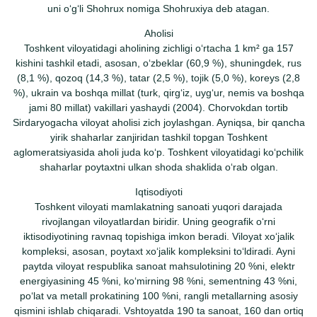
uni oʻgʻli Shohrux nomiga Shohruxiya deb atagan.
Aholisi
Toshkent viloyatidagi aholining zichligi oʻrtacha 1 km² ga 157
kishini tashkil etadi, asosan, oʻzbeklar (60,9 %), shuningdek, rus
(8,1 %), qozoq (14,3 %), tatar (2,5 %), tojik (5,0 %), koreys (2,8
%), ukrain va boshqa millat (turk, qirgʻiz, uygʻur, nemis va boshqa
jami 80 millat) vakillari yashaydi (2004). Chorvokdan tortib
Sirdaryogacha viloyat aholisi zich joylashgan. Ayniqsa, bir qancha
yirik shaharlar zanjiridan tashkil topgan Toshkent
aglomeratsiyasida aholi juda koʻp. Toshkent viloyatidagi koʻpchilik
shaharlar poytaxtni ulkan shoda shaklida oʻrab olgan.
Iqtisodiyoti
Toshkent viloyati mamlakatning sanoati yuqori darajada
rivojlangan viloyatlardan biridir. Uning geografik oʻrni
iktisodiyotining ravnaq topishiga imkon beradi. Viloyat xoʻjalik
kompleksi, asosan, poytaxt xoʻjalik kompleksini toʻldiradi. Ayni
paytda viloyat respublika sanoat mahsulotining 20 %ni, elektr
energiyasining 45 %ni, koʻmirning 98 %ni, sementning 43 %ni,
poʻlat va metall prokatining 100 %ni, rangli metallarning asosiy
qismini ishlab chiqaradi. Vshtoyatda 190 ta sanoat, 160 dan ortiq