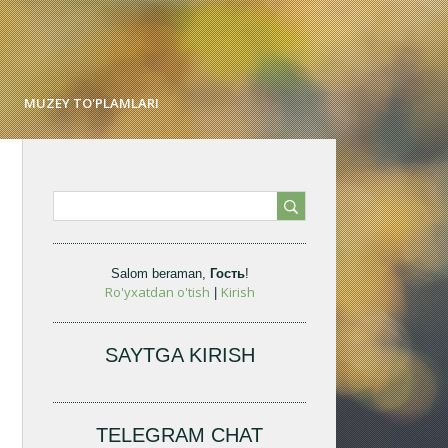
MUZEY TO'PLAMLARI
Salom beraman
,
Гость
!
Ro'yxatdan o'tish
Kirish
|
SAYTGA KIRISH
TELEGRAM CHAT