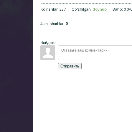
Ko'rishlar
:
337
|
Qo'shilgan
:
doynub
|
Baho
:
0.0
/
Jami sharhlar
:
0
Войдите:
Отправить