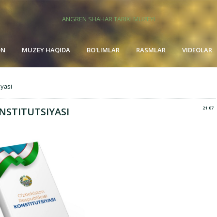
ANGREN SHAHAR TARIXI MUZEYI
ON
MUZEY HAQIDA
BO'LIMLAR
RASMLAR
VIDEOLAR
iyasi
21:07
NSTITUTSIYASI