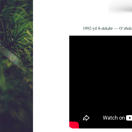
1992-yil 8-dekabr — O‘zbekis