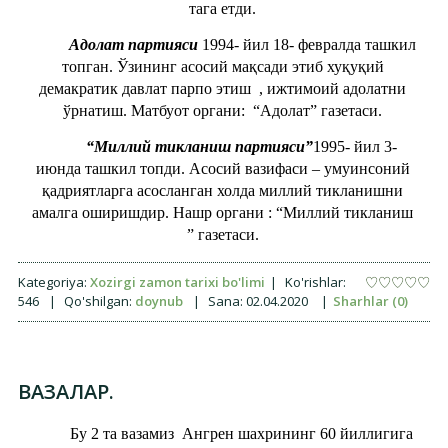
тага етди.
Адолат партияси
1994- йил 18- февралда ташкил
топган. Ўзининг асосий мақсади этиб хуқуқий
демакратик давлат парпо этиш , ижтимоий адолатни
ўрнатиш. Матбуот органи: “Адолат” газетаси.
“Миллий тикланиш партияси”
1995- йил 3-
июнда ташкил топди. Асосий вазифаси – умуинсоний
қадриятларга асосланган холда миллий тикланишни
амалга оширишдир. Нашр органи : “Миллий тикланиш
” газетаси.
Kategoriya:
Xozirgi zamon tarixi bo'limi
|
Ko'rishlar:
546
|
Qo'shilgan:
doynub
|
Sana:
02.04.2020
|
Sharhlar (0)
ВАЗАЛАР.
Бу 2 та вазамиз Ангрен шахрининг 60 йиллигига