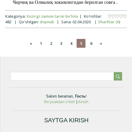
Чирчиқ ва Олмалиқ хокимлигидан берилган совға .
Kategoriya:
Xozirgi zamon tarixi bo'limi
|
Ko'rishlar:
482
|
Qo'shilgan:
doynub
|
Sana:
02.04.2020
|
Sharhlar (0)
«
1
2
3
4
5
6
»
Salom beraman
,
Гость
!
Ro'yxatdan o'tish
Kirish
|
SAYTGA KIRISH