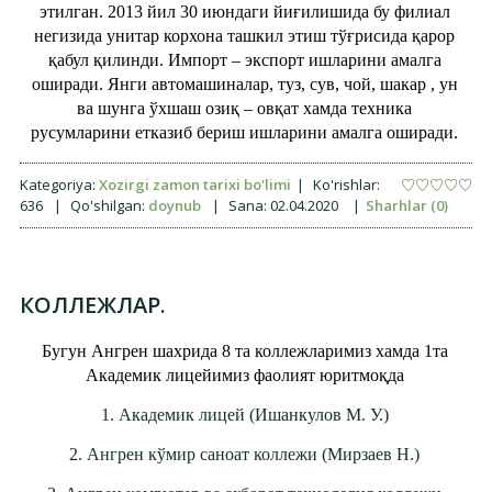
этилган. 2013 йил 30 июндаги йиғилишида бу филиал
негизида унитар корхона ташкил этиш тўғрисида қарор
қабул қилинди. Импорт – экспорт ишларини амалга
оширади. Янги автомашиналар, туз, сув, чой, шакар , ун
ва шунга ўхшаш озиқ – овқат хамда техника
русумларини етказиб бериш ишларини амалга оширади.
Kategoriya:
Xozirgi zamon tarixi bo'limi
|
Ko'rishlar:
636
|
Qo'shilgan:
doynub
|
Sana:
02.04.2020
|
Sharhlar (0)
КОЛЛЕЖЛАР.
Бугун Ангрен шахрида 8 та коллежларимиз хамда 1та
Академик лицейимиз фаолият юритмоқда
1. Академик лицей (Ишанкулов М. У.)
2. Ангрен кўмир саноат коллежи (Мирзаев Н.)