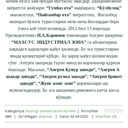
кичик бўлса хам бундан мустасно эмасдир. Шахримизнинг
зиёратгох жойлари:
“Гумбаз ота”
мақбараси,
“Кўлбулоқ”
манзилгохи,
“Пайғамбар ота”
зиёратгохи, Янгиобод
минерал булоғи туристларни нече-неча йиллардан бери
ўзига алб этиб келмоқда. 2012 йил 13 апрельда
Президентимиз
И.А.Каримов
томонидан Ангрен шахрини
“МАХСУС ИНДУСТРИАЛ ЗОНА”
га айлантириш
хақидаги қарорлари қабул қилинди. Бу эса туристларни
янада қизиқтириб қўйди. Бу қарор қабул қилингандан
сўнг Ангрен шахрида турли завод ва корхоналар қурила
бошлади. Масалан,
“Ангрен Қувур заводи”, “Ангрен А
шакар заводи”, “Ангрен ручка заводи”, “Ангрен брикет
заводи”, “Жунг жонг лонг”
корхоналари шу
жумласидандир. Бу эса шахримиз ривожига катта хисса
қўшади.
Kategoriya:
Xozirgi zamon tarixi bo'limi
|
Ko'rishlar:
484
|
Qo'shilgan:
doynub
|
Sana:
02.04.2020
|
Sharhlar (0)