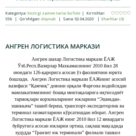
Kategoriya:
Xozirgi zamon tarixi bo'limi
|
Ko'rishlar:
556
|
Qo'shilgan:
doynub
|
Sana:
02.04.2020
|
Sharhlar (0)
АНГРЕН ЛОГИСТИКА МАРКАЗИ
Ангрен шахар Логистика маркази ЁАЖ
Ўзб.Респ.Вазирлар Махкамасининг 2010 йил 28
июндаги 126-қарорига асосан ўз фаолиятини юрита
бошлади. Ангрен Логистика маркази ЁАЖнинг асосий
вазифаси “Қамчиқ” довони орқали Фарғона водийсидан
мамлакатимизнинг бошқа минтақаларига иқтисодиёт
тармоқлари корхоналарнинг юкларини “Эшикдан-
эшиккача” ташиб бериш, транспорт-экспедиторлик ва
терминал хизматларини кўрсатишдан иборат. Ангрен
Логистика маркази ЁАЖ нинг 2010 йил 12 январдаги
буйруғига асосан юкларни ортиш, сақлаш мақсадида
худудда “Транзит юк терминали” филиали ташкил