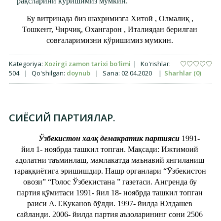
рақсларини кўришимиз мумкин.
Бу витринада биз шахримизга Хитой , Олмалиқ ,
Тошкент, Чирчиқ, Охангарон , Италиядан берилган
совғаларимизни кўришимиз мумкин.
Kategoriya:
Xozirgi zamon tarixi bo'limi
|
Ko'rishlar:
504
|
Qo'shilgan:
doynub
|
Sana:
02.04.2020
|
Sharhlar (0)
СИЁСИЙ ПАРТИЯЛАР.
Ўзбекистон халқ демакратик партияси
1991-
йил 1- ноябрда ташкил топган. Мақсади: Ижтимоий
адолатни таъминлаш, мамлакатда маънавий янгиланиш
тараққиётига эришишдир. Нашр органлари “Ўзбекистон
овози” “Голос Ўзбекистана ” газетаси. Ангренда бу
партия қўмитаси 1991- йил 18- ноябрда ташкил топган
раиси А.Т.Куканов бўлди. 1997- йилда Юлдашев
сайланди. 2006- йилда партия аъзоларининг сони 2506