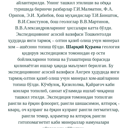
айлантирилди. Унинг ташкил этилиши ва оёққа
туришида биринчи рахбарлар Г.И.Малматин, Ф.А.
Орипов, Э.И. Ҳабибов, бош муҳандислар Т.И.Биншток,
В.И.Свистунов, бош геологлар В.В.Мартинов,
В.В.Александровларнинг ҳиссалари катта бўлди.
Экспедициянинг асосий вазифаси Тошкентолди
ҳудудида янги тармоқ – олтин қазиб олиш учун минерал
хом – ашёсини топиш бўлди.
Шарқий Қурама
геология
қидирув экспедицияси томонидан ер ости
бойликларини топиш ва ўзлаштириш борасида
қилинаётган ишлар ҳақида маълумот берилган. Бу
экспедициянинг асосий вазифаси Ангрен ҳудудида янги
тармоқ-олтин қазиб олиш учун минерал хом-ашёларини
топиш бўлди. Кўчбулоқ, Қизилолма, Қайрағоч каби
конлари топилиб, саноат кўламида ишлаб чиқариш
ташкил этилди. Экспедиция томонидан топилган
рангли ва ёрқин флюорит, рангли шишасимон, ялтироқ -
кварц, оч кулранг ва ёрқин кулранг рангли пегматитлар,
рангли темир, қорамтир ва ялтироқ рангли
гитопомагнетит каби минераллар намуналари