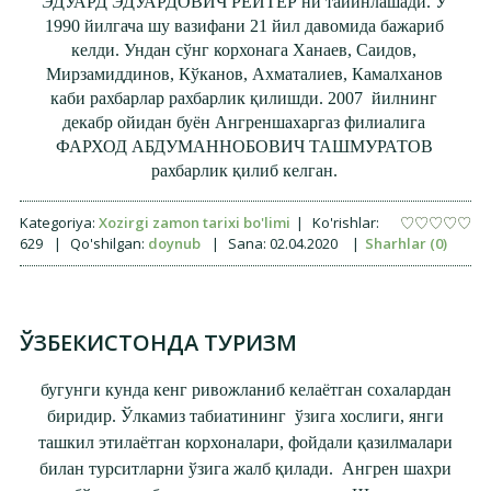
ЭДУАРД ЭДУАРДОВИЧ РЕЙТЕР ни тайинлашади. У
1990 йилгача шу вазифани 21 йил давомида бажариб
келди. Ундан сўнг корхонага Ханаев, Саидов,
Мирзамиддинов, Кўканов, Ахматалиев, Камалханов
каби рахбарлар рахбарлик қилишди. 2007 йилнинг
декабр ойидан буён Ангреншахаргаз филиалига
ФАРХОД АБДУМАННОБОВИЧ ТАШМУРАТОВ
рахбарлик қилиб келган.
Kategoriya:
Xozirgi zamon tarixi bo'limi
|
Ko'rishlar:
629
|
Qo'shilgan:
doynub
|
Sana:
02.04.2020
|
Sharhlar (0)
ЎЗБЕКИСТОНДА ТУРИЗМ
бугунги кунда кенг ривожланиб келаётган сохалардан
биридир. Ўлкамиз табиатининг ўзига хослиги, янги
ташкил этилаётган корхоналари, фойдали қазилмалари
билан турситларни ўзига жалб қилади. Ангрен шахри