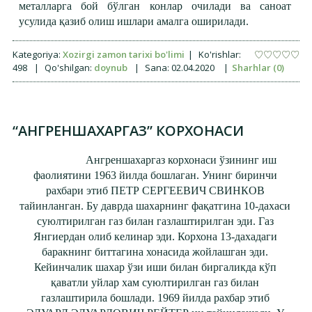
металларга бой бўлган конлар очилади ва саноат
усулида қазиб олиш ишлари амалга оширилади.
Kategoriya:
Xozirgi zamon tarixi bo'limi
|
Ko'rishlar:
498
|
Qo'shilgan:
doynub
|
Sana:
02.04.2020
|
Sharhlar (0)
“АНГРЕНШАХАРГАЗ” КОРХОНАСИ
Ангреншахаргаз корхонаси ўзининг иш
фаолиятини 1963 йилда бошлаган. Унинг биринчи
рахбари этиб ПЕТР СЕРГЕЕВИЧ СВИНКОВ
тайинланган. Бу даврда шахарнинг фақатгина 10-дахаси
суюлтирилган газ билан газлаштирилган эди. Газ
Янгиердан олиб келинар эди. Корхона 13-дахадаги
баракнинг биттагина хонасида жойлашган эди.
Кейинчалик шахар ўзи иши билан биргаликда кўп
қаватли уйлар хам суюлтирилган газ билан
газлаштирила бошлади. 1969 йилда рахбар этиб