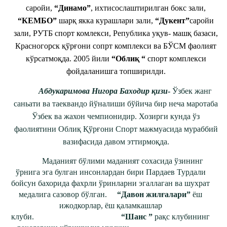
саройи,
“Динамо”
, ихтисослаштирилган бокс зали,
“КЕМБО”
шарқ якка курашлари зали,
“Дукент”
саройи
зали, РУТБ спорт комлекси, Република уқув- машқ базаси,
Красногорск қўрғони сопрт комплекси ва БЎСМ фаолият
кўрсатмоқда. 2005 йили
“Облиқ “
спорт комплекси
фойдаланишга топширилди.
Абдукаримова Нигора Баходир қизи
-
Ўзбек жанг
саньати ва таеквандо йўналиши бўйича бир неча маротаба
Ўзбек ва жахон чемпионидир. Хозирги кунда ўз
фаолиятини Облиқ Қўрғони Спорт мажмуасида мураббий
вазифасида давом эттирмоқда.
Маданият бўлими маданият сохасида ўзининг
ўрнига эга булган инсонлардан бири Пардаев Турдали
бойсун бахорида фахрли ўринларни эгаллаган ва шухрат
медалига сазовор бўлган.
“Давон жилғалари”
ёш
ижодкорлар, ёш қаламкашлар
клуби.
“Шанс ”
рақс клубининг