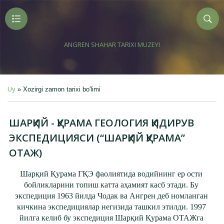
ANGREN SHAHAR TARIXI MUZEYI
Uy
»
Xozirgi zamon tarixi bo'limi
ШАРҚИЙ - ҚУРАМА ГЕОЛОГИЯ ҚИДИРУВ
ЭКСПЕДИЦИЯСИ (“ШАРҚИЙ ҚУРАМА”
ОТАЖ)
Шарқий Қурама ГҚЭ фаолиятида водийнинг ер ости
бойликларини топиш катта аҳамият касб этади. Бу
экспедиция 1963 йилда Чодак ва Ангрен деб номланган
кичкина экспедициялар негизида ташкил этилди. 1997
йилга келиб бу экспедиция Шарқий Қурама ОТАЖга