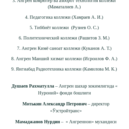
3. Ангрен комрютер ва ахборот технология коллежи
(Маматалиев А.)
4. Педагогика коллежи (Хамраев А. И.)
5. Тиббиёт коллежи (Рузиев О. С.)
6. Политехнический коллежи (Рашитов З. М.)
7. Ангрен Кимё саноат коллежи (Куканов А. Т.)
8. Ангрен Маиший хизмат коллежи (Исроилов Ф. А.)
9. Янгиабад Радиотехника коллежи (Камилова М. К.)
Душаев Рахматулла
– Ангрен шахар хокимлигида «
Нуроний» фонди бошлиғи
Мотькин Александр Петрович
– директор
«Ўзстройтранс»
Мамаджанов Нурдин
– « Ангреннон» мухандиси