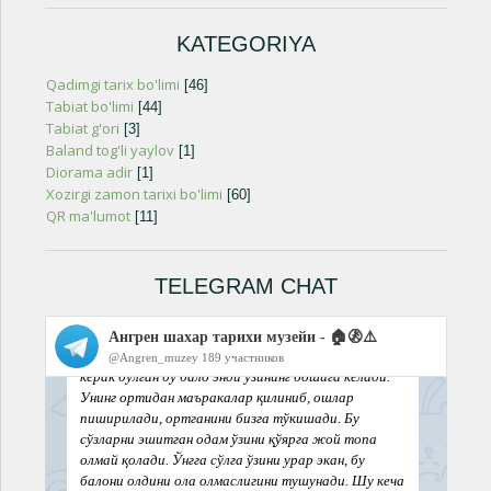
KATEGORIYA
Qadimgi tarix bo'limi
[46]
Tabiat bo'limi
[44]
Tabiat g'ori
[3]
Baland tog'li yaylov
[1]
Diorama adir
[1]
Xozirgi zamon tarixi bo'limi
[60]
QR ma'lumot
[11]
TELEGRAM CHAT