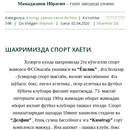
Мамаджанов Ибрагим
– ғишт заводида уловчи.
Kategoriya:
Xozirgi zamon tarixi bo'limi
|
Ko'rishlar:
598
|
Qo'shilgan:
doynub
|
Sana:
02.04.2020
|
Sharhlar (0)
ШАХРИМИЗДА СПОРТ ХАЁТИ.
Хозирги кунда шахримизда 2та кўнгилли спорт
жамоаси ФСОкасаба уюшмаси ва
“Ёшлик”
, 4та болалар
–ўсмирлар спорт мактаби, вилоят мактабининг 4та
шўбаси: бокс, енгил атлетика , оғир атлетика ва футбол
бўйича клублари фаолият юритмоқда. 73- мактаб
интернати асосида 190та жамоадан иборат жамоадан
иборат вилоят футбол клублари ташкил этилди. Спорт
иншоатларидан шахарда 10минг кишилик стадион ва
“Делфин”
, ёпиқ сузиш бассейнига эга
“Кимёгар”
сорт
комплекси мавжуд . Яна шахмат – шашка клуби, бокс