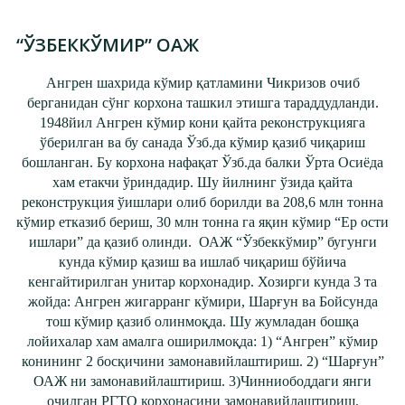
“ЎЗБЕККЎМИР” ОАЖ
Ангрен шахрида кўмир қатламини Чикризов очиб
берганидан сўнг корхона ташкил этишга тараддудланди.
1948йил Ангрен кўмир кони қайта реконструкцияга
ўберилган ва бу санада Ўзб.да кўмир қазиб чиқариш
бошланган. Бу корхона нафақат Ўзб.да балки Ўрта Осиёда
хам етакчи ўриндадир. Шу йилнинг ўзида қайта
реконструкция ўишлари олиб борилди ва 208,6 млн тонна
кўмир етказиб бериш, 30 млн тонна га яқин кўмир “Ер ости
ишлари” да қазиб олинди. ОАЖ “Ўзбеккўмир” бугунги
кунда кўмир қазиш ва ишлаб чиқариш бўйича
кенгайтирилган унитар корхонадир. Хозирги кунда 3 та
жойда: Ангрен жигарранг кўмири, Шарғун ва Бойсунда
тош кўмир қазиб олинмоқда. Шу жумладан бошқа
лойихалар хам амалга оширилмоқда: 1) “Ангрен” кўмир
конининг 2 босқичини замонавийлаштириш. 2) “Шарғун”
ОАЖ ни замонавийлаштириш. 3)Чинниободдаги янги
очилган РГТО корхонасини замонавийлаштириш.