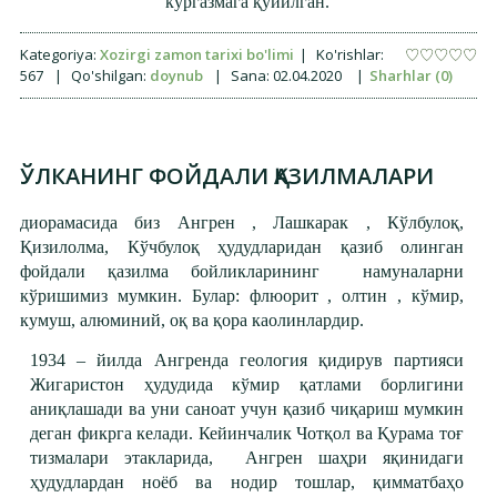
кўргазмага қўйилган.
Kategoriya:
Xozirgi zamon tarixi bo'limi
|
Ko'rishlar:
567
|
Qo'shilgan:
doynub
|
Sana:
02.04.2020
|
Sharhlar (0)
ЎЛКАНИНГ ФОЙДАЛИ ҚАЗИЛМАЛАРИ
диорамасида биз Ангрен , Лашкарак , Кўлбулоқ,
Қизилолма, Кўчбулоқ ҳудудларидан қазиб олинган
фойдали қазилма бойликларининг намуналарни
кўришимиз мумкин. Булар: флюорит , олтин , кўмир,
кумуш, алюминий, оқ ва қора каолинлардир.
1934 – йилда Ангренда геология қидирув партияси
Жигаристон ҳудудида кўмир қатлами борлигини
аниқлашади ва уни саноат учун қазиб чиқариш мумкин
деган фикрга келади. Кейинчалик Чотқол ва Қурама тоғ
тизмалари этакларида, Ангрен шаҳри яқинидаги
ҳудудлардан ноёб ва нодир тошлар, қимматбаҳо